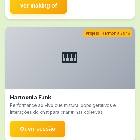
Ver making of
Projeto: Harmonia 2045
🎹
Harmonia Funk
Performance ao vivo que mistura loops gerativos e
interações do chat para criar trilhas coletivas.
Ouvir sessão