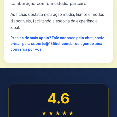
colaboração com um estúdio parceiro.
As fichas destacam duração média, humor e modos
disponíveis, facilitando a escolha da experiência
ideal.
Precisa de mais apoio? Fale conosco pelo chat, envie
e-mail para suporte@135bet.com.br ou agende uma
conversa por voz.
4.6
★★★★★