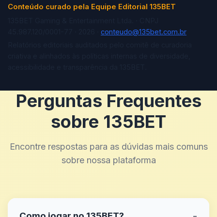
Conteúdo curado pela Equipe Editorial 135BET
135BET Gaming & Entertainment Ltda. · CNPJ
45.987.120/0001-77 · 2026 ·
conteudo@135bet.com.br
Relatórios editoriais auditados pelo comitê de curadoria
criativa e alinhados às políticas internas de diversidade,
acessibilidade e transparência da 135BET.
Perguntas Frequentes
sobre 135BET
Encontre respostas para as dúvidas mais comuns
sobre nossa plataforma
Como jogar no 135BET?
−