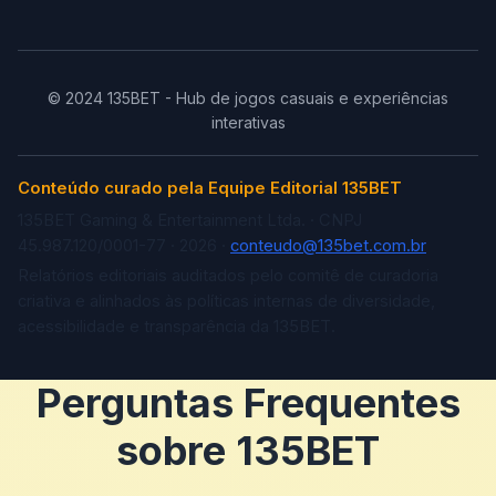
© 2024 135BET - Hub de jogos casuais e experiências
interativas
Conteúdo curado pela Equipe Editorial 135BET
135BET Gaming & Entertainment Ltda. · CNPJ
45.987.120/0001-77 · 2026 ·
conteudo@135bet.com.br
Relatórios editoriais auditados pelo comitê de curadoria
criativa e alinhados às políticas internas de diversidade,
acessibilidade e transparência da 135BET.
Perguntas Frequentes
sobre 135BET