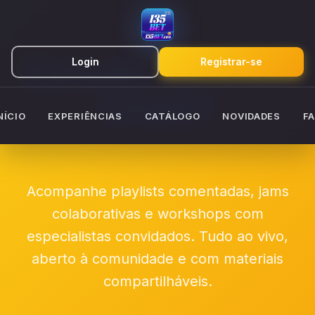
Estúdio Ao Vivo
Login
Registrar-se
135BET
NÍCIO
EXPERIÊNCIAS
CATÁLOGO
NOVIDADES
F
Acompanhe playlists comentadas, jams
colaborativas e workshops com
especialistas convidados. Tudo ao vivo,
aberto à comunidade e com materiais
compartilháveis.