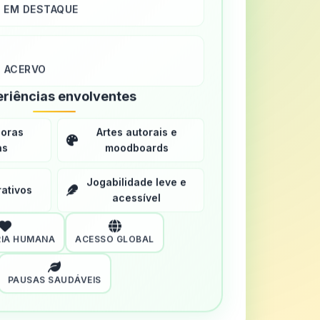
S EM DESTAQUE
 ACERVO
riências envolventes
noras
Artes autorais e
as
moodboards
Jogabilidade leve e
ativos
acessível
IA HUMANA
ACESSO GLOBAL
PAUSAS SAUDÁVEIS