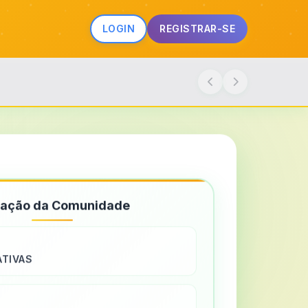
LOGIN
REGISTRAR-SE
sação da Comunidade
ATIVAS