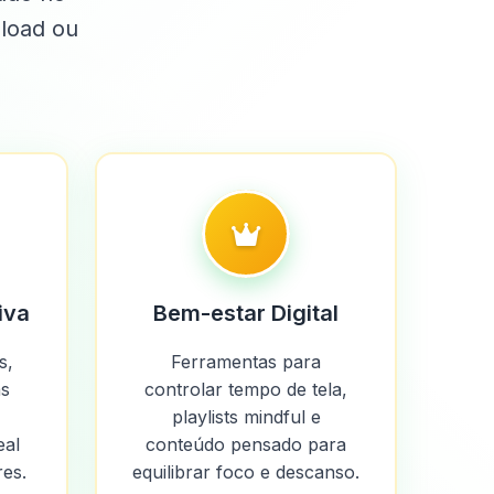
load ou
iva
Bem-estar Digital
s,
Ferramentas para
as
controlar tempo de tela,
playlists mindful e
eal
conteúdo pensado para
es.
equilibrar foco e descanso.