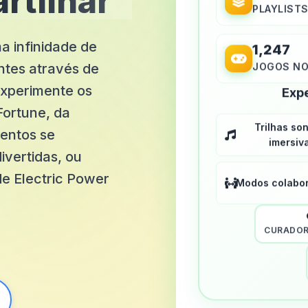
rtilhar
PLAYLIST
1,247
a infinidade de
JOGOS NO
antes através de
Expe
Experimente os
Fortune, da
Trilhas so
entos se
imersiv
vertidas, ou
de Electric Power
Modos colabor
CURADOR