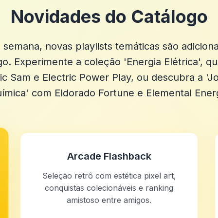
Novidades do Catálogo
 semana, novas playlists temáticas são adicion
go. Experimente a coleção 'Energia Elétrica', que
ric Sam e Electric Power Play, ou descubra a 'J
ímica' com Eldorado Fortune e Elemental Ener
Arcade Flashback
Seleção retrô com estética pixel art,
conquistas colecionáveis e ranking
amistoso entre amigos.