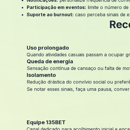
Notificações:
personalize frequência de convit
Participação em eventos:
limite o número de
Suporte ao burnout:
caso perceba sinais de e
Rec
Uso prolongado
Quando atividades casuais passam a ocupar gr
Queda de energia
Sensação contínua de cansaço ou falta de mo
Isolamento
Redução drástica do convívio social ou preferê
Se notar esses sinais, faça uma pausa, conver
Equipe 135BET
Canal dedicado para acolhimento inicial e enc