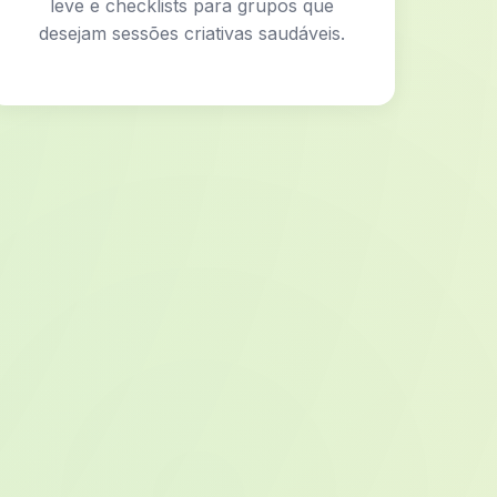
leve e checklists para grupos que
desejam sessões criativas saudáveis.