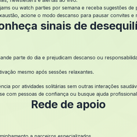
es, newsletters e alertas ao vivo.
 jams ou watch parties por semana e receba sugestões de 
xaustão, acione o modo descanso para pausar convites e 
onheça sinais de desequilí
ande parte do dia e prejudicam descanso ou responsabilid
tivação mesmo após sessões relaxantes.
ncia por atividades solitárias sem outras interações saudáv
se com pessoas de confiança ou busque ajuda profissional.
Rede de apoio
aminhamento a parceiros especializados.