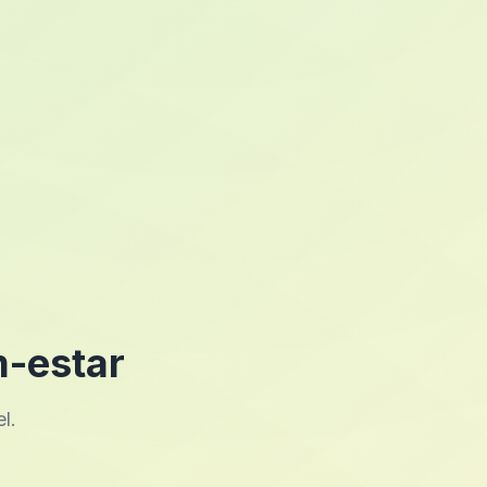
m-estar
l.