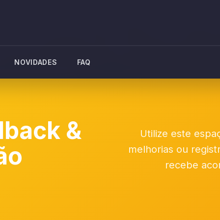
NOVIDADES
FAQ
dback &
Utilize este espa
ão
melhorias ou regist
recebe aco