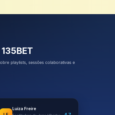
a 135BET
bre playlists, sessões colaborativas e
Luiza Freire
4.7
LF