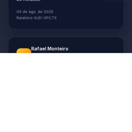
04 de ago. de 2026
Relatório AUD-XPCT9
Rafael Monteiro
4.9
RM
Coordenador de Comunidade Criativa ·
Brasília, DF
O novo relatório de insights entregou
comparativos semanais por humor musical,
apoiando decisões editoriais mais rápidas.
Playlists comunitárias ganharam 3.400 novos
seguidores após curadoria conjunta com artistas
convidados. Os backups criativos são
replicados em três regiões brasileiras,
assegurando continuidade durante manutenções