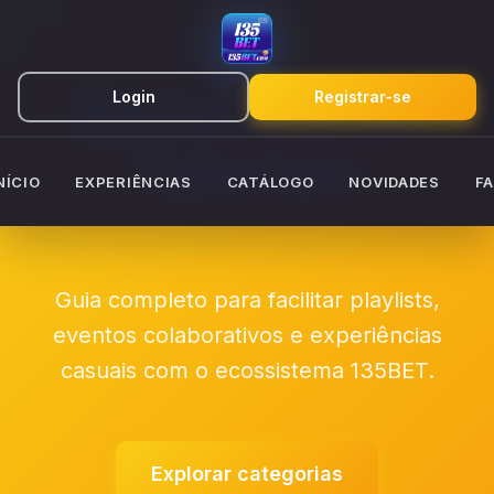
Biblioteca de
Login
Registrar-se
Tutoriais
NÍCIO
EXPERIÊNCIAS
CATÁLOGO
NOVIDADES
F
Guia completo para facilitar playlists,
eventos colaborativos e experiências
casuais com o ecossistema 135BET.
Explorar categorias