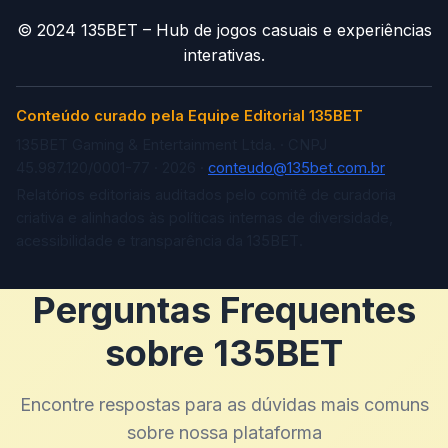
© 2024 135BET – Hub de jogos casuais e experiências
interativas.
Conteúdo curado pela Equipe Editorial 135BET
135BET Gaming & Entertainment Ltda. · CNPJ
45.987.120/0001-77 · 2026 ·
conteudo@135bet.com.br
Relatórios editoriais auditados pelo comitê de curadoria
criativa e alinhados às políticas internas de diversidade,
acessibilidade e transparência da 135BET.
Perguntas Frequentes
sobre 135BET
Encontre respostas para as dúvidas mais comuns
sobre nossa plataforma