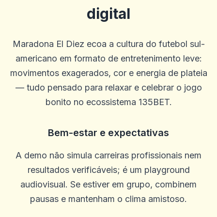
0
0
digital
Blu Birdie
B
2025-10-15 07:14:11
uauoooo!!!
Maradona El Diez ecoa a cultura do futebol sul-
0
0
americano em formato de entretenimento leve:
Mikey Smooth Loe
movimentos exagerados, cor e energia de plateia
M
2025-10-03 11:10:45
— tudo pensado para relaxar e celebrar o jogo
É incrível, ganhe muito dinheiro
bonito no ecossistema 135BET.
0
0
Steffen R.
S
2025-10-01 07:09:57
Bem-estar e expectativas
Só posso recomendar que não há problemas e o dinheiro é pago em
um dia em um dia
A demo não simula carreiras profissionais nem
0
0
resultados verificáveis; é um playground
Alexander Kutscher
A
audiovisual. Se estiver em grupo, combinem
2025-09-29 00:46:41
Tão muito legal. Grande escolha de jogo e bom atendimento ao
pausas e mantenham o clima amistoso.
cliente.
0
0