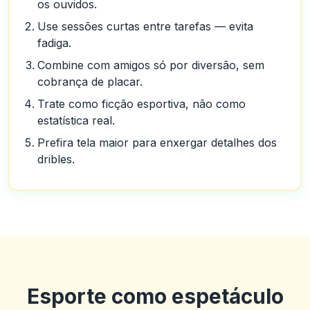
os ouvidos.
Use sessões curtas entre tarefas — evita
fadiga.
Combine com amigos só por diversão, sem
cobrança de placar.
Trate como ficção esportiva, não como
estatística real.
Prefira tela maior para enxergar detalhes dos
dribles.
Guillermo
G
2025-10-22 03:17:18
Betus. Tem sido um livro de esportes muito bom e tem bons jogos
Esporte como espetáculo
de cassino.