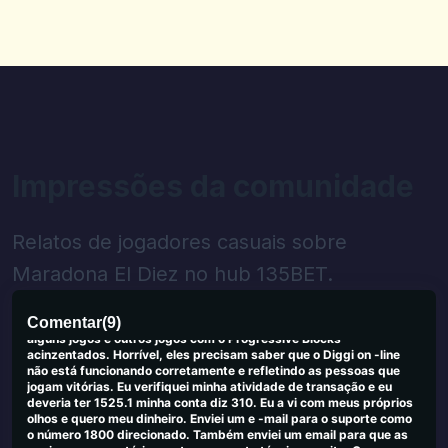
Vikas
V
2025-09-25 03:45:19
Estou usando este cassino desde os últimos 4 meses. Tudo o que
posso dizer sobre o cassino é que jogar jogos de cassino neste
cassino é o melhor experiência que você terá.
0
0
Gary K
G
Impressões da comunidade
2025-09-23 03:26:51
Pagamentos rápidos, boa seleção de jogos. Não há problemas com
eles do meu lado.
0
0
Relatos de jogadores casuais sobre
Maradona El Diez no hub 135BET.
JACINTA NICKERSON
J
2025-09-19 04:46:20
Eu estava deitando P e os jogos on -line do Diggi não me dariam
Comentar
(
9
)
meu dinheiro que disse que Win 900.740, etc. A tela congelou em
alguns jogos e outros jogos com o Progressive Blocks
acinzentados. Horrível, eles precisam saber que o Diggi on -line
não está funcionando corretamente e refletindo as pessoas que
jogam vitórias. Eu verifiquei minha atividade de transação e eu
deveria ter 1525.1 minha conta diz 310. Eu a vi com meus próprios
olhos e quero meu dinheiro. Enviei um e -mail para o suporte como
o número 1800 direcionado. Também enviei um email para que as