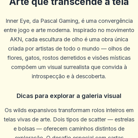
Arte que transcende a tela
Inner Eye, da Pascal Gaming, é uma convergência
entre jogo e arte moderna. Inspirado no movimento
Guillermo
AKN, cada escultura de olho é uma obra única
G
2025-10-22 03:17:18
criada por artistas de todo o mundo — olhos de
Betus. Tem sido um livro de esportes muito bom e tem bons jogos
de cassino.
flores, gatos, rostos derretidos e visões místicas
0
0
compõem um visual surrealista que convida à
Blu Birdie
introspecção e à descoberta.
B
2025-10-15 07:14:11
uauoooo!!!
0
0
Dicas para explorar a galeria visual
Mikey Smooth Loe
M
2025-10-03 11:10:45
Os wilds expansivos transformam rolos inteiros em
É incrível, ganhe muito dinheiro
telas vivas de arte. Dois tipos de scatter — estrelas
0
0
e bolsas — oferecem caminhos distintos de
Steffen R.
S
exploração. O desafio especial com cartas