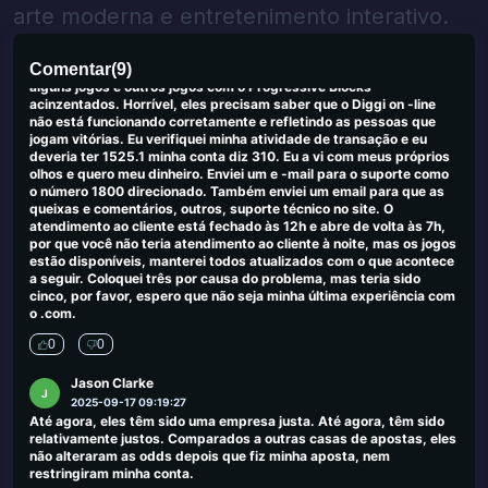
arte moderna e entretenimento interativo.
JACINTA NICKERSON
J
2025-09-19 04:46:20
Eu estava deitando P e os jogos on -line do Diggi não me dariam
Comentar
(
9
)
meu dinheiro que disse que Win 900.740, etc. A tela congelou em
alguns jogos e outros jogos com o Progressive Blocks
acinzentados. Horrível, eles precisam saber que o Diggi on -line
não está funcionando corretamente e refletindo as pessoas que
jogam vitórias. Eu verifiquei minha atividade de transação e eu
deveria ter 1525.1 minha conta diz 310. Eu a vi com meus próprios
olhos e quero meu dinheiro. Enviei um e -mail para o suporte como
o número 1800 direcionado. Também enviei um email para que as
queixas e comentários, outros, suporte técnico no site. O
atendimento ao cliente está fechado às 12h e abre de volta às 7h,
por que você não teria atendimento ao cliente à noite, mas os jogos
estão disponíveis, manterei todos atualizados com o que acontece
a seguir. Coloquei três por causa do problema, mas teria sido
cinco, por favor, espero que não seja minha última experiência com
o .com.
0
0
Jason Clarke
J
2025-09-17 09:19:27
Até agora, eles têm sido uma empresa justa. Até agora, têm sido
relativamente justos. Comparados a outras casas de apostas, eles
não alteraram as odds depois que fiz minha aposta, nem
restringiram minha conta.