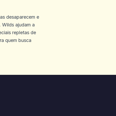
ras desaparecem e
. Wilds ajudam a
 eles do meu lado.
iais repletas de
para quem busca
meu dinheiro que disse que
 com o Progressive Blocks
não está funcionando
quei minha atividade de
m meus próprios olhos e