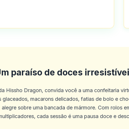
olha de jogo e bom atendimento ao cli
m paraíso de doces irresistíve
da Hissho Dragon, convida você a uma confeitaria virt
esde os últimos 4 meses. Tudo o que 
s glaceados, macarons delicados, fatias de bolo e choc
o neste cassino é o melhor experiência
 alegre sobre uma bancada de mármore. Com rolos em
ultiplicadores, cada sessão é uma pausa doce e desc