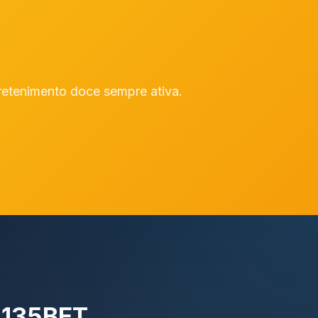
retenimento doce sempre ativa.
 135BET