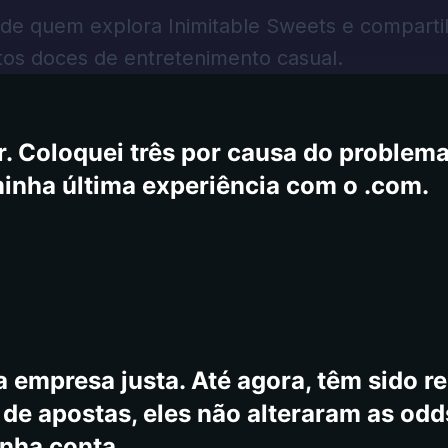
 um e -mail para o suporte como o núm
 de quem explora Inimitable Sweets e comparti
 que as queixas e comentários, outros
s doces de entretenimento casual.
fechado às 12h e abre de volta às 7h, 
ite, mas os jogos estão disponíveis, m
. Coloquei três por causa do problema,
minha última experiência com o .com.
 empresa justa. Até agora, têm sido re
e apostas, eles não alteraram as odd
inha conta.