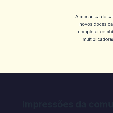
Gary K
G
A mecânica de ca
2025-09-23 03:26:51
novos doces cae
Pagamentos rápidos, boa se
completar combi
multiplicadore
0
0
JACINTA NICKERSO
J
2025-09-19 04:46:20
Eu estava deitando P e os j
Win 900.740, etc. A tela co
acinzentados. Horrível, ele
corretamente e refletindo as
Impressões da comu
transação e eu deveria ter 