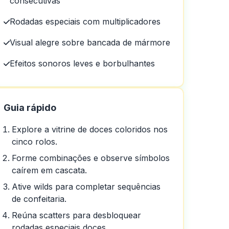
consecutivas
Rodadas especiais com multiplicadores
Visual alegre sobre bancada de mármore
Efeitos sonoros leves e borbulhantes
Guia rápido
Explore a vitrine de doces coloridos nos
cinco rolos.
Forme combinações e observe símbolos
caírem em cascata.
Ative wilds para completar sequências
em um dia em um dia
de confeitaria.
Reúna scatters para desbloquear
rodadas especiais doces.