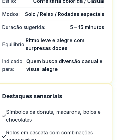
Estilo:
Confeitaria colorida / Casual
Modos:
Solo / Relax / Rodadas especiais
Duração sugerida:
5 – 15 minutos
Ritmo leve e alegre com
Equilíbrio:
surpresas doces
Indicado
Quem busca diversão casual e
para:
visual alegre
de cassino.
Destaques sensoriais
Símbolos de donuts, macarons, bolos e
chocolates
Rolos em cascata com combinações