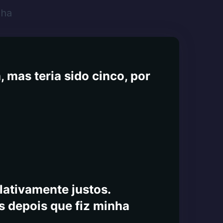
ero 1800 direcionado.
lha
, suporte técnico no site. O
por que você não teria
anterei todos atualizados
 mas teria sido cinco, por
lativamente justos.
s depois que fiz minha