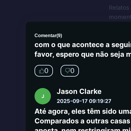
quero meu dinheiro. Enviei
Relatos
Também enviei um email para
momento
atendimento ao cliente está 
atendimento ao cliente à no
Comentar
(
9
)
com o que acontece a seguir
favor, espero que não seja 
0
0
Jason Clarke
J
2025-09-17 09:19:27
Até agora, eles têm sido uma
Comparados a outras casas d
aposta, nem restringiram m