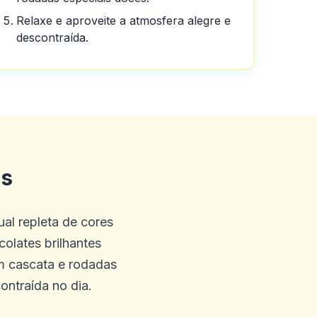
Relaxe e aproveite a atmosfera alegre e
descontraída.
ente.
is
ual repleta de cores
posso dizer sobre o cassino
olates brilhantes
 que você terá.
 cascata e rodadas
ontraída no dia.