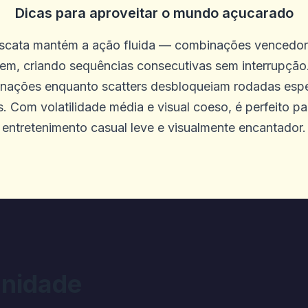
Dicas para aproveitar o mundo açucarado
scata mantém a ação fluida — combinações vencedo
m, criando sequências consecutivas sem interrupção
leção de jogos. Não há problemas com
nações enquanto scatters desbloqueiam rodadas espec
s. Com volatilidade média e visual coeso, é perfeito 
entretenimento casual leve e visualmente encantador.
N
ogos on -line do Diggi não me dariam 
ngelou em alguns jogos e outros jogos
s precisam saber que o Diggi on -line 
 pessoas que jogam vitórias. Eu verifi
nidade
1525.1 minha conta diz 310. Eu a vi co