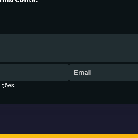
ições.