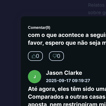
quero meu dinheiro. Enviei
Relatos
Também enviei um email para
sobre g
atendimento ao cliente está 
atendimento ao cliente à no
Comentar
(
9
)
com o que acontece a seguir
favor, espero que não seja 
0
0
Jason Clarke
J
2025-09-17 09:19:27
Até agora, eles têm sido uma
Comparados a outras casas d
aposta, nem restringiram m