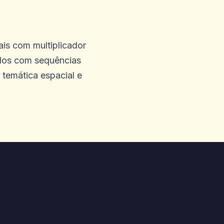
is com multiplicador
 eles do meu lado.
ados com sequências
 temática espacial e
meu dinheiro que disse que
 com o Progressive Blocks
não está funcionando
quei minha atividade de
m meus próprios olhos e