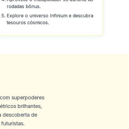
rodadas bônus.
Explore o universo Infinium e descubra
tesouros cósmicos.
ente.
posso dizer sobre o cassino
s com superpoderes
 que você terá.
tricos brilhantes,
a descoberta de
futuristas.