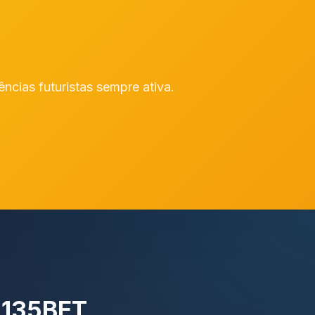
ncias futuristas sempre ativa.
 135BET