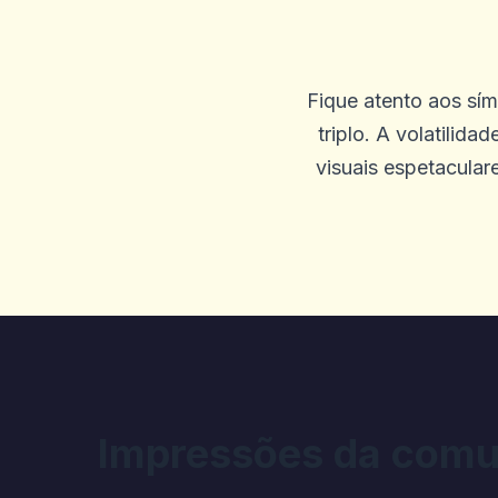
Gary K
G
2025-09-23 03:26:51
Fique atento aos sí
Pagamentos rápidos, boa se
triplo. A volatili
visuais espetacular
0
0
JACINTA NICKERSO
J
2025-09-19 04:46:20
Eu estava deitando P e os j
Win 900.740, etc. A tela co
acinzentados. Horrível, ele
corretamente e refletindo as
Impressões da comu
transação e eu deveria ter 