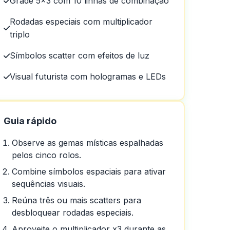
Grade 5×3 com 10 linhas de combinação
Rodadas especiais com multiplicador
triplo
Símbolos scatter com efeitos de luz
Visual futurista com hologramas e LEDs
Guia rápido
Observe as gemas místicas espalhadas
pelos cinco rolos.
Combine símbolos espaciais para ativar
sequências visuais.
em um dia em um dia
Reúna três ou mais scatters para
desbloquear rodadas especiais.
Aproveite o multiplicador x3 durante as