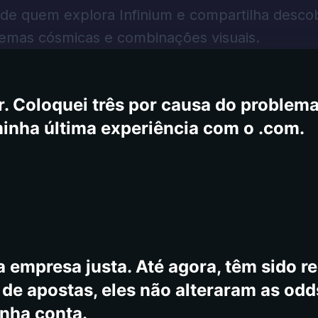
 um e -mail para o suporte como o núm
 de quem explora Infinium e compartilha desco
 que as queixas e comentários, outros
emas cósmicas e combinações visuais.
fechado às 12h e abre de volta às 7h, 
ite, mas os jogos estão disponíveis, m
. Coloquei três por causa do problema,
minha última experiência com o .com.
 empresa justa. Até agora, têm sido re
e apostas, eles não alteraram as odd
inha conta.