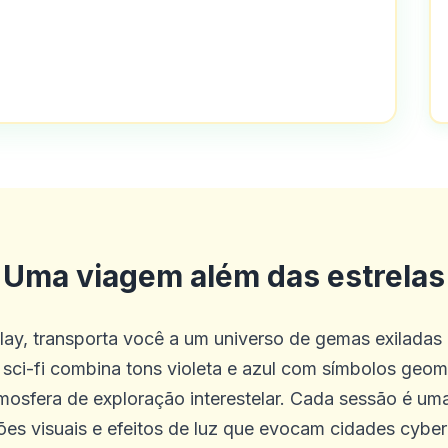
olha de jogo e bom atendimento ao cli
Uma viagem além das estrelas
esde os últimos 4 meses. Tudo o que 
Play, transporta você a um universo de gemas exilada
o neste cassino é o melhor experiência
l sci-fi combina tons violeta e azul com símbolos geomé
mosfera de exploração interestelar. Cada sessão é um
s visuais e efeitos de luz que evocam cidades cyber 