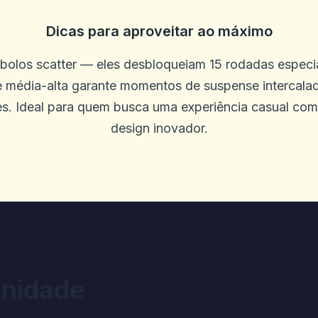
Dicas para aproveitar ao máximo
mbolos scatter — eles desbloqueiam 15 rodadas especia
leção de jogos. Não há problemas com
dade média-alta garante momentos de suspense intercal
es. Ideal para quem busca uma experiência casual com
design inovador.
N
ogos on -line do Diggi não me dariam 
ngelou em alguns jogos e outros jogos
s precisam saber que o Diggi on -line 
 pessoas que jogam vitórias. Eu verifi
nidade
1525.1 minha conta diz 310. Eu a vi co