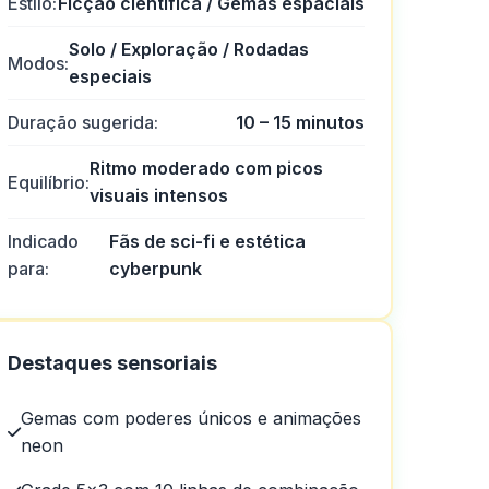
Estilo:
Ficção científica / Gemas espaciais
Solo / Exploração / Rodadas
Modos:
especiais
Duração sugerida:
10 – 15 minutos
Ritmo moderado com picos
Equilíbrio:
visuais intensos
Indicado
Fãs de sci-fi e estética
de cassino.
para:
cyberpunk
Destaques sensoriais
Gemas com poderes únicos e animações
neon