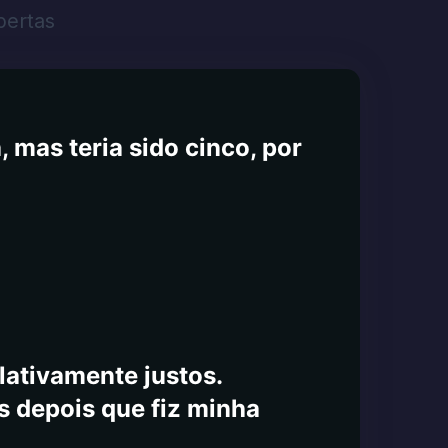
ero 1800 direcionado.
bertas
, suporte técnico no site. O
por que você não teria
anterei todos atualizados
 mas teria sido cinco, por
lativamente justos.
s depois que fiz minha