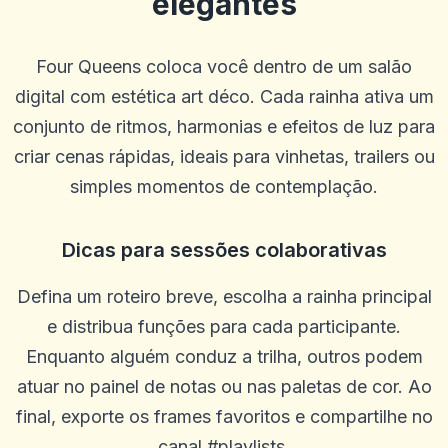
elegantes
G
2025-10-22 03:17:18
Betus. Tem sido um livro de esportes muito bom e tem bons jogos
de cassino.
Four Queens coloca você dentro de um salão
0
0
digital com estética art déco. Cada rainha ativa um
Blu Birdie
conjunto de ritmos, harmonias e efeitos de luz para
B
2025-10-15 07:14:11
uauoooo!!!
criar cenas rápidas, ideais para vinhetas, trailers ou
0
0
simples momentos de contemplação.
Mikey Smooth Loe
M
2025-10-03 11:10:45
Dicas para sessões colaborativas
É incrível, ganhe muito dinheiro
0
0
Defina um roteiro breve, escolha a rainha principal
Steffen R.
S
e distribua funções para cada participante.
2025-10-01 07:09:57
Só posso recomendar que não há problemas e o dinheiro é pago em
Enquanto alguém conduz a trilha, outros podem
um dia em um dia
atuar no painel de notas ou nas paletas de cor. Ao
0
0
final, exporte os frames favoritos e compartilhe no
Alexander Kutscher
A
canal #playlists.
2025-09-29 00:46:41