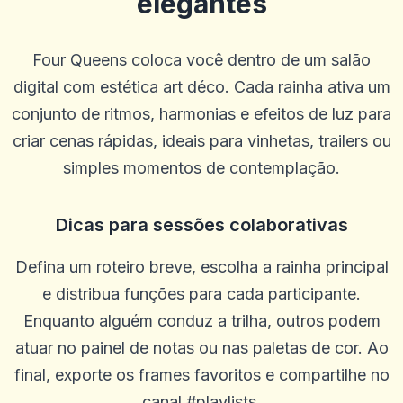
elegantes
G
2025-10-22 03:17:18
Betus. Tem sido um livro de esportes muito bom e tem bons jogos
de cassino.
Four Queens coloca você dentro de um salão
0
0
digital com estética art déco. Cada rainha ativa um
Blu Birdie
conjunto de ritmos, harmonias e efeitos de luz para
B
2025-10-15 07:14:11
uauoooo!!!
criar cenas rápidas, ideais para vinhetas, trailers ou
0
0
simples momentos de contemplação.
Mikey Smooth Loe
M
2025-10-03 11:10:45
Dicas para sessões colaborativas
É incrível, ganhe muito dinheiro
0
0
Defina um roteiro breve, escolha a rainha principal
Steffen R.
S
e distribua funções para cada participante.
2025-10-01 07:09:57
Só posso recomendar que não há problemas e o dinheiro é pago em
Enquanto alguém conduz a trilha, outros podem
um dia em um dia
atuar no painel de notas ou nas paletas de cor. Ao
0
0
final, exporte os frames favoritos e compartilhe no
Alexander Kutscher
A
canal #playlists.
2025-09-29 00:46:41