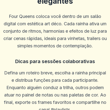
elegantes
G
2025-10-22 03:17:18
Betus. Tem sido um livro de esportes muito bom e tem bons jogos
de cassino.
Four Queens coloca você dentro de um salão
0
0
digital com estética art déco. Cada rainha ativa um
Blu Birdie
conjunto de ritmos, harmonias e efeitos de luz para
B
2025-10-15 07:14:11
uauoooo!!!
criar cenas rápidas, ideais para vinhetas, trailers ou
0
0
simples momentos de contemplação.
Mikey Smooth Loe
M
2025-10-03 11:10:45
Dicas para sessões colaborativas
É incrível, ganhe muito dinheiro
0
0
Defina um roteiro breve, escolha a rainha principal
Steffen R.
S
e distribua funções para cada participante.
2025-10-01 07:09:57
Só posso recomendar que não há problemas e o dinheiro é pago em
Enquanto alguém conduz a trilha, outros podem
um dia em um dia
atuar no painel de notas ou nas paletas de cor. Ao
0
0
final, exporte os frames favoritos e compartilhe no
Alexander Kutscher
A
canal #playlists.
2025-09-29 00:46:41