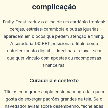
complicação
Guillermo
G
2025-10-22 03:17:18
Fruity Feast traduz o clima de um cardápio tropical:
Betus. Tem sido um livro de esportes muito bom e tem bons jogos
de cassino.
cerejas, estrelas-carambola e outras iguarias
0
0
aparecem em blocos que pedem atenção e timing.
Blu Birdie
A curadoria 135BET posiciona o título como
B
2025-10-15 07:14:11
uauoooo!!!
entretenimento digital — ideal para relaxar, sem
0
0
qualquer vínculo com apostas ou recompensas
Mikey Smooth Loe
financeiras.
M
2025-10-03 11:10:45
É incrível, ganhe muito dinheiro
Curadoria e contexto
0
0
Steffen R.
S
Títulos com grade ampla costumam agradar quem
2025-10-01 07:09:57
Só posso recomendar que não há problemas e o dinheiro é pago em
gosta de enxergar padrões grandes na tela. Se o
um dia em um dia
navegador avisar sobre desempenho, feche abas
0
0