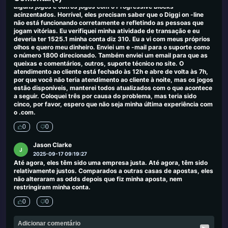
alguns jogos e outros jogos com o Progressive Blocks
acinzentados. Horrível, eles precisam saber que o Diggi on -line
não está funcionando corretamente e refletindo as pessoas que
jogam vitórias. Eu verifiquei minha atividade de transação e eu
deveria ter 1525.1 minha conta diz 310. Eu a vi com meus próprios
olhos e quero meu dinheiro. Enviei um e -mail para o suporte como
o número 1800 direcionado. Também enviei um email para que as
queixas e comentários, outros, suporte técnico no site. O
atendimento ao cliente está fechado às 12h e abre de volta às 7h,
por que você não teria atendimento ao cliente à noite, mas os jogos
estão disponíveis, manterei todos atualizados com o que acontece
a seguir. Coloquei três por causa do problema, mas teria sido
cinco, por favor, espero que não seja minha última experiência com
o .com.
0
0
Jason Clarke
J
2025-09-17 09:19:27
Até agora, eles têm sido uma empresa justa. Até agora, têm sido
relativamente justos. Comparados a outras casas de apostas, eles
não alteraram as odds depois que fiz minha aposta, nem
restringiram minha conta.
0
0