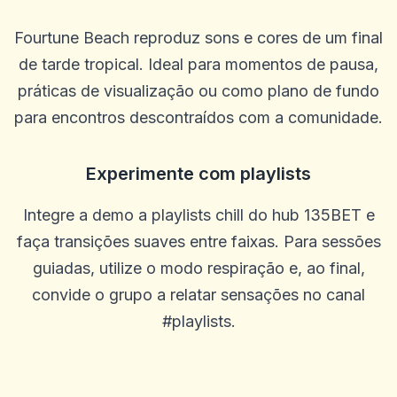
Blu Birdie
Fourtune Beach reproduz sons e cores de um final
B
2025-10-15 07:14:11
uauoooo!!!
de tarde tropical. Ideal para momentos de pausa,
0
0
práticas de visualização ou como plano de fundo
Mikey Smooth Loe
para encontros descontraídos com a comunidade.
M
2025-10-03 11:10:45
É incrível, ganhe muito dinheiro
Experimente com playlists
0
0
Steffen R.
S
Integre a demo a playlists chill do hub 135BET e
2025-10-01 07:09:57
Só posso recomendar que não há problemas e o dinheiro é pago em
faça transições suaves entre faixas. Para sessões
um dia em um dia
guiadas, utilize o modo respiração e, ao final,
0
0
convide o grupo a relatar sensações no canal
Alexander Kutscher
A
#playlists.
2025-09-29 00:46:41
Tão muito legal. Grande escolha de jogo e bom atendimento ao
cliente.
0
0