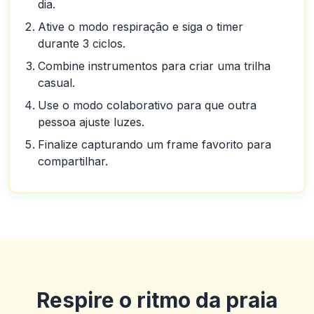
dia.
Ative o modo respiração e siga o timer
durante 3 ciclos.
Combine instrumentos para criar uma trilha
casual.
Use o modo colaborativo para que outra
pessoa ajuste luzes.
Finalize capturando um frame favorito para
compartilhar.
Guillermo
G
2025-10-22 03:17:18
Betus. Tem sido um livro de esportes muito bom e tem bons jogos
de cassino.
Respire o ritmo da praia
0
0