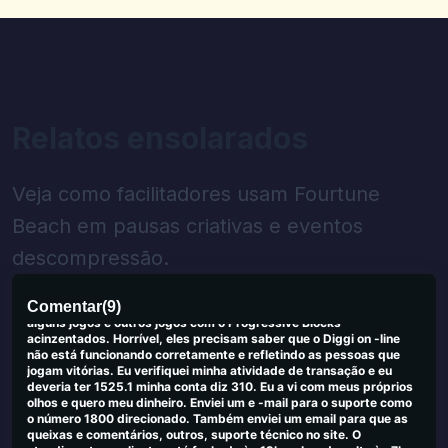
Vikas
V
2025-09-25 03:45:19
Estou usando este cassino desde os últimos 4 meses. Tudo o que
posso dizer sobre o cassino é que jogar jogos de cassino neste
cassino é o melhor experiência que você terá.
0
0
Relatos ensolarados
Gary K
G
2025-09-23 03:26:51
Pagamentos rápidos, boa seleção de jogos. Não há problemas com
Veja como facilitadores usam Fourtune
eles do meu lado.
0
0
Beach em pausas criativas e eventos
descompressão.
JACINTA NICKERSON
J
2025-09-19 04:46:20
Eu estava deitando P e os jogos on -line do Diggi não me dariam
Comentar
(
9
)
meu dinheiro que disse que Win 900.740, etc. A tela congelou em
alguns jogos e outros jogos com o Progressive Blocks
acinzentados. Horrível, eles precisam saber que o Diggi on -line
não está funcionando corretamente e refletindo as pessoas que
jogam vitórias. Eu verifiquei minha atividade de transação e eu
deveria ter 1525.1 minha conta diz 310. Eu a vi com meus próprios
olhos e quero meu dinheiro. Enviei um e -mail para o suporte como
o número 1800 direcionado. Também enviei um email para que as
queixas e comentários, outros, suporte técnico no site. O