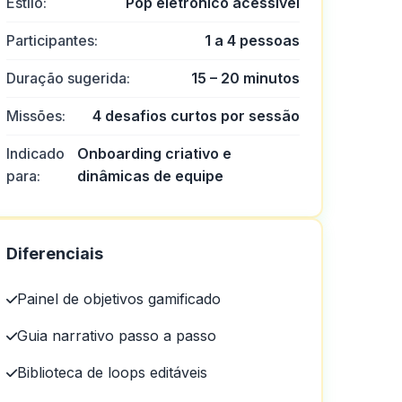
Estilo:
Pop eletrônico acessível
Participantes:
1 a 4 pessoas
Duração sugerida:
15 – 20 minutos
de cassino.
Missões:
4 desafios curtos por sessão
Indicado
Onboarding criativo e
para:
dinâmicas de equipe
Diferenciais
Painel de objetivos gamificado
Guia narrativo passo a passo
Biblioteca de loops editáveis