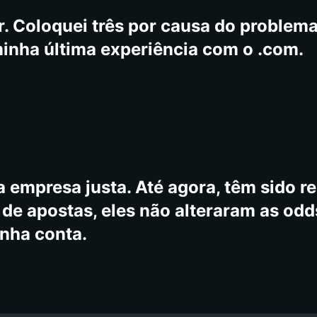
ite, mas os jogos estão disponíveis, m
. Coloquei três por causa do problema,
minha última experiência com o .com.
 empresa justa. Até agora, têm sido re
e apostas, eles não alteraram as odd
inha conta.