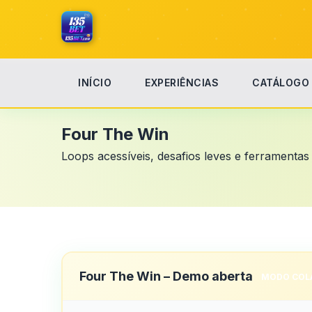
INÍCIO
EXPERIÊNCIAS
CATÁLOGO
Início
Estúdio Modular
Four The Win
Four The Win
Loops acessíveis, desafios leves e ferramentas
Four The Win – Demo aberta
MODO COL