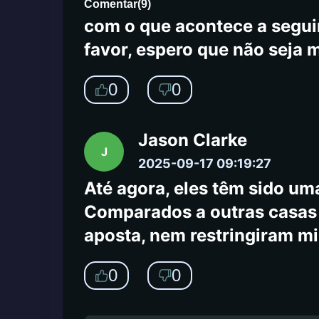
atendimento ao cliente à no
Comentar
(
9
)
com o que acontece a seguir
favor, espero que não seja 
0
0
Jason Clarke
J
2025-09-17 09:19:27
Até agora, eles têm sido uma
Comparados a outras casas d
aposta, nem restringiram m
0
0