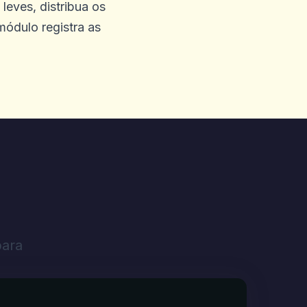
leves, distribua os
módulo registra as
meu dinheiro que disse que
 com o Progressive Blocks
não está funcionando
quei minha atividade de
m meus próprios olhos e
ero 1800 direcionado.
para
, suporte técnico no site. O
por que você não teria