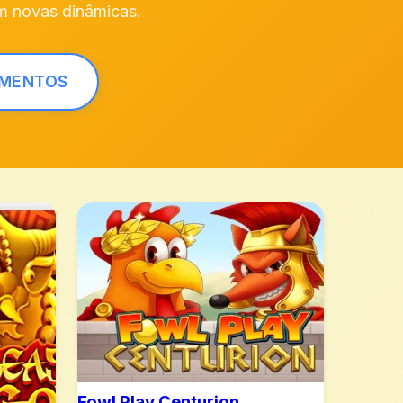
m novas dinâmicas.
AMENTOS
Fowl Play Centurion