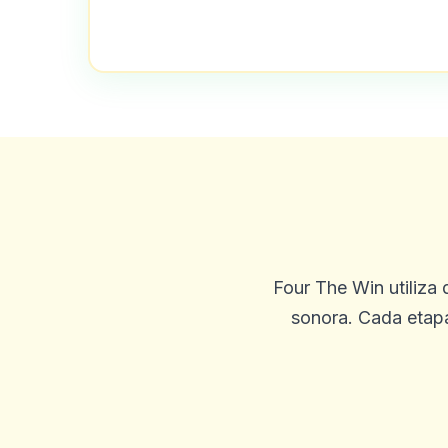
Tão muito legal. Grande esc
0
0
Vikas
V
2025-09-25 03:45:19
Estou usando este cassino d
é que jogar jogos de cassin
Four The Win utiliza 
0
0
sonora. Cada etapa
Gary K
G
2025-09-23 03:26:51
Pagamentos rápidos, boa se