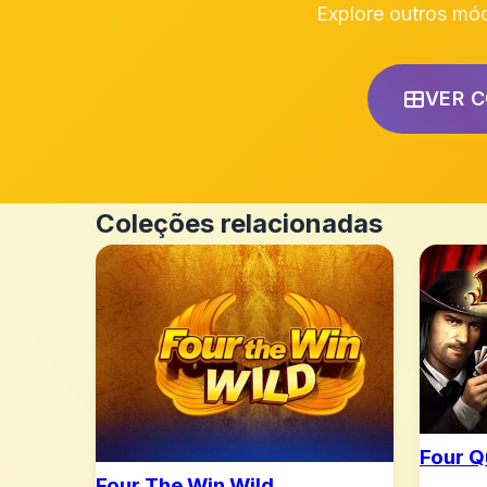
Explore outros mó
VER 
Coleções relacionadas
Four 
Four The Win Wild