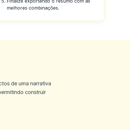
Finalize exportando o resumo com as
ente.
melhores combinações.
posso dizer sobre o cassino
 que você terá.
ectos de uma narrativa
ermitindo construir
 eles do meu lado.