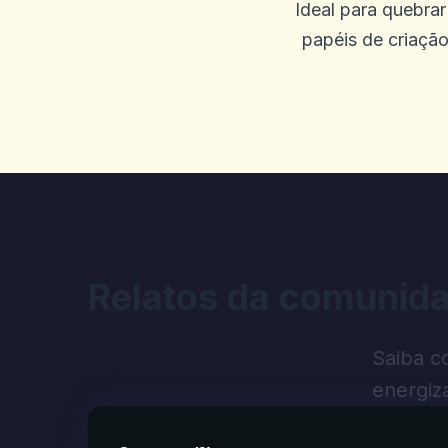
Ideal para quebrar
papéis de criação
0
0
JACINTA NICKERSO
J
2025-09-19 04:46:20
Eu estava deitando P e os j
Win 900.740, etc. A tela co
acinzentados. Horrível, ele
corretamente e refletindo as
Relatos da comunid
transação e eu deveria ter 
quero meu dinheiro. Enviei
Saiba c
Também enviei um email para
energiza
atendimento ao cliente está 