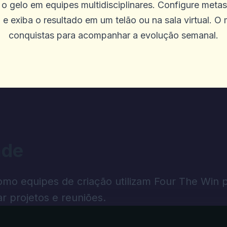
 o gelo em equipes multidisciplinares. Configure metas 
 e exiba o resultado em um telão ou na sala virtual. O 
conquistas para acompanhar a evolução semanal.
N
ogos on -line do Diggi não me dariam 
ngelou em alguns jogos e outros jogos
s precisam saber que o Diggi on -line 
 pessoas que jogam vitórias. Eu verifi
ade
1525.1 minha conta diz 310. Eu a vi co
 um e -mail para o suporte como o núm
omo equipes de criação utilizam Four The Win 
 que as queixas e comentários, outros
r projetos e reuniões.
fechado às 12h e abre de volta às 7h, 