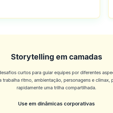
olha de jogo e bom atendimento ao cli
esde os últimos 4 meses. Tudo o que 
Storytelling em camadas
o neste cassino é o melhor experiência
desafios curtos para guiar equipes por diferentes asp
 trabalha ritmo, ambientação, personagens e clímax, p
rapidamente uma trilha compartilhada.
Use em dinâmicas corporativas
leção de jogos. Não há problemas com