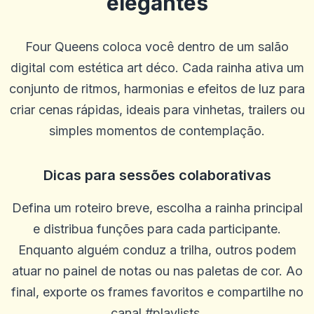
elegantes
G
2025-10-22 03:17:18
Betus. Tem sido um livro de esportes muito bom e tem bons jogos
de cassino.
Four Queens coloca você dentro de um salão
0
0
digital com estética art déco. Cada rainha ativa um
Blu Birdie
conjunto de ritmos, harmonias e efeitos de luz para
B
2025-10-15 07:14:11
uauoooo!!!
criar cenas rápidas, ideais para vinhetas, trailers ou
0
0
simples momentos de contemplação.
Mikey Smooth Loe
M
2025-10-03 11:10:45
Dicas para sessões colaborativas
É incrível, ganhe muito dinheiro
0
0
Defina um roteiro breve, escolha a rainha principal
Steffen R.
S
e distribua funções para cada participante.
2025-10-01 07:09:57
Só posso recomendar que não há problemas e o dinheiro é pago em
Enquanto alguém conduz a trilha, outros podem
um dia em um dia
atuar no painel de notas ou nas paletas de cor. Ao
0
0
final, exporte os frames favoritos e compartilhe no
Alexander Kutscher
A
canal #playlists.
2025-09-29 00:46:41