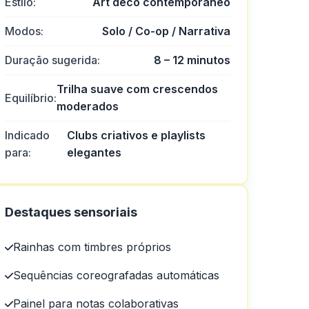
Estilo:
Art déco contemporâneo
Modos:
Solo / Co-op / Narrativa
Duração sugerida:
8 – 12 minutos
de cassino.
Trilha suave com crescendos
Equilíbrio:
moderados
Indicado
Clubs criativos e playlists
para:
elegantes
Destaques sensoriais
Rainhas com timbres próprios
Sequências coreografadas automáticas
Painel para notas colaborativas