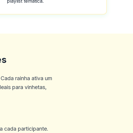
playlist temática.
posso dizer sobre o cassino
es
 que você terá.
 Cada rainha ativa um
deais para vinhetas,
 eles do meu lado.
ra cada participante.