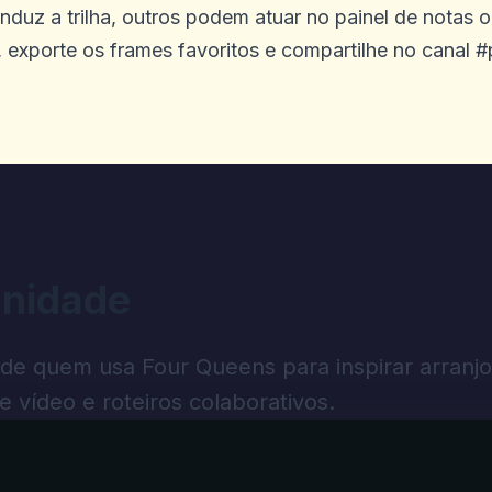
uz a trilha, outros podem atuar no painel de notas o
, exporte os frames favoritos e compartilhe no canal #p
N
ogos on -line do Diggi não me dariam 
ngelou em alguns jogos e outros jogos
s precisam saber que o Diggi on -line 
 pessoas que jogam vitórias. Eu verifi
nidade
1525.1 minha conta diz 310. Eu a vi co
 um e -mail para o suporte como o núm
 de quem usa Four Queens para inspirar arranjo
 que as queixas e comentários, outros
de vídeo e roteiros colaborativos.
fechado às 12h e abre de volta às 7h, 
ite, mas os jogos estão disponíveis, m