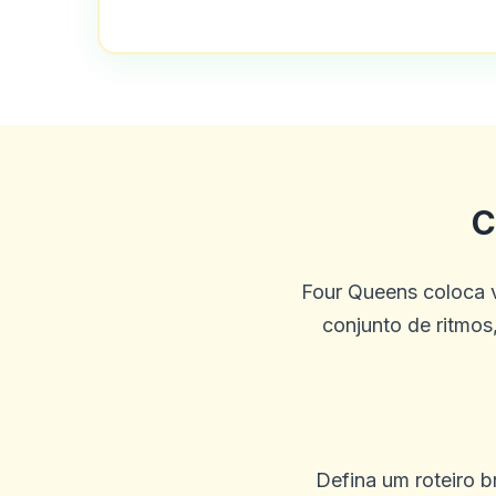
0
0
Vikas
V
2025-09-25 03:45:19
Estou usando este cassino d
C
é que jogar jogos de cassin
Four Queens coloca v
0
0
conjunto de ritmos,
Gary K
G
2025-09-23 03:26:51
Pagamentos rápidos, boa se
Defina um roteiro br