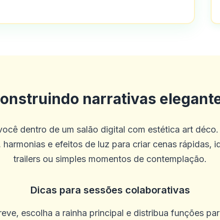
esde os últimos 4 meses. Tudo o que 
onstruindo narrativas elegant
o neste cassino é o melhor experiência
ocê dentro de um salão digital com estética art déco.
 harmonias e efeitos de luz para criar cenas rápidas, i
trailers ou simples momentos de contemplação.
Dicas para sessões colaborativas
leção de jogos. Não há problemas com
eve, escolha a rainha principal e distribua funções pa