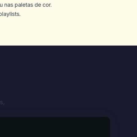
u nas paletas de cor.
laylists.
meu dinheiro que disse que
 com o Progressive Blocks
não está funcionando
quei minha atividade de
m meus próprios olhos e
ero 1800 direcionado.
s,
, suporte técnico no site. O
por que você não teria
anterei todos atualizados