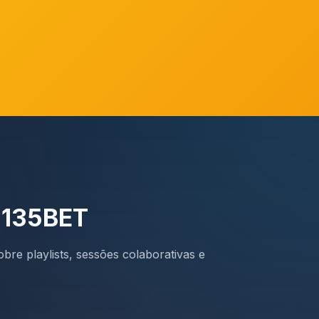
 135BET
bre playlists, sessões colaborativas e