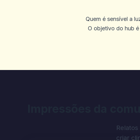
2025-09-23 03:26:51
Pagamentos rápidos, boa se
Quem é sensível a luz
O objetivo do hub é 
0
0
JACINTA NICKERSO
J
2025-09-19 04:46:20
Eu estava deitando P e os j
Win 900.740, etc. A tela co
acinzentados. Horrível, ele
corretamente e refletindo as
Impressões da comu
transação e eu deveria ter 
quero meu dinheiro. Enviei
Relatos
Também enviei um email para
criar cl