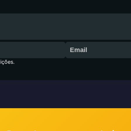
ições.