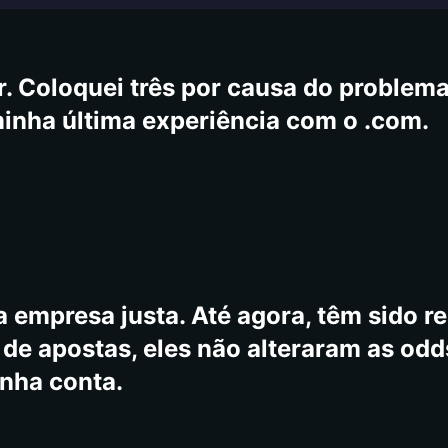
fechado às 12h e abre de volta às 7h, 
ite, mas os jogos estão disponíveis, m
. Coloquei três por causa do problema,
minha última experiência com o .com.
 empresa justa. Até agora, têm sido re
e apostas, eles não alteraram as odd
inha conta.