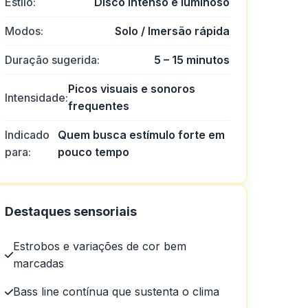
Estilo:
Disco intenso e luminoso
Modos:
Solo / Imersão rápida
Duração sugerida:
5 – 15 minutos
Picos visuais e sonoros
Intensidade:
frequentes
de cassino.
Indicado
Quem busca estímulo forte em
para:
pouco tempo
Destaques sensoriais
Estrobos e variações de cor bem
marcadas
Bass line contínua que sustenta o clima