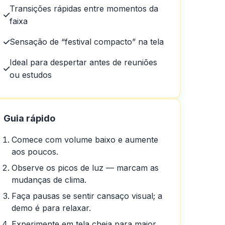
Transições rápidas entre momentos da
faixa
Sensação de “festival compacto” na tela
Ideal para despertar antes de reuniões
ou estudos
Guia rápido
Comece com volume baixo e aumente
aos poucos.
em um dia em um dia
Observe os picos de luz — marcam as
mudanças de clima.
Faça pausas se sentir cansaço visual; a
demo é para relaxar.
Experimente em tela cheia para maior