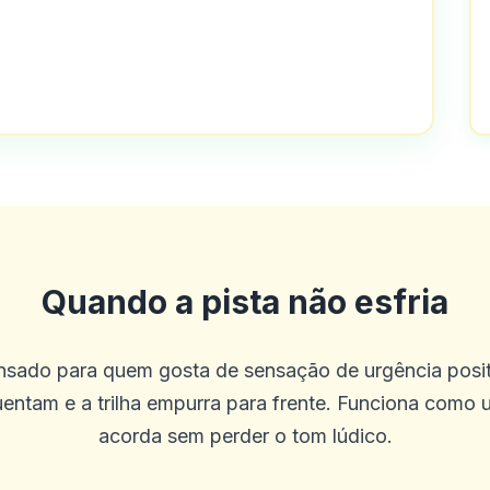
olha de jogo e bom atendimento ao cli
esde os últimos 4 meses. Tudo o que 
Quando a pista não esfria
o neste cassino é o melhor experiência
ensado para quem gosta de sensação de urgência posit
uentam e a trilha empurra para frente. Funciona como 
acorda sem perder o tom lúdico.