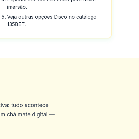
imersão.
Veja outras opções Disco no catálogo
ente.
135BET.
posso dizer sobre o cassino
 que você terá.
iva: tudo acontece
um chá mate digital —