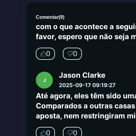
atendimento ao cliente está 
atendimento ao cliente à no
Comentar
(
9
)
com o que acontece a seguir
favor, espero que não seja 
0
0
Jason Clarke
J
2025-09-17 09:19:27
Até agora, eles têm sido uma
Comparados a outras casas d
aposta, nem restringiram m
0
0