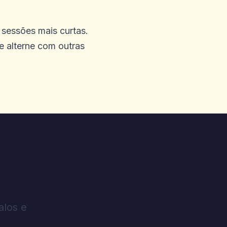
 eles do meu lado.
m sessões mais curtas.
 e alterne com outras
meu dinheiro que disse que
 com o Progressive Blocks
não está funcionando
quei minha atividade de
m meus próprios olhos e
ero 1800 direcionado.
alos e
, suporte técnico no site. O