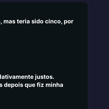
por que você não teria
anterei todos atualizados
 mas teria sido cinco, por
lativamente justos.
s depois que fiz minha