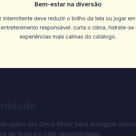
Bem-estar na diversão
leção de jogos. Não há problemas com
 intermitente deve reduzir o brilho da tela ou jogar e
entretenimento responsável: curta o clima, hidrate-se
experiências mais calmas do catálogo.
N
ogos on -line do Diggi não me dariam 
ngelou em alguns jogos e outros jogos
s precisam saber que o Diggi on -line 
 pessoas que jogam vitórias. Eu verifi
nidade
1525.1 minha conta diz 310. Eu a vi co
 um e -mail para o suporte como o núm
 de quem usa Disco Fever para energizar interv
 que as queixas e comentários, outros
ima de festa em calls descontraídas.