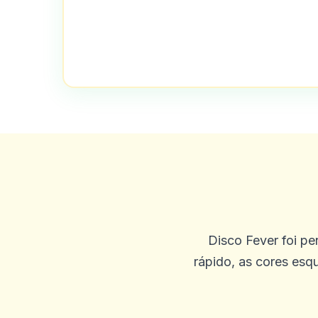
Alexander Kutscher
A
2025-09-29 00:46:41
Tão muito legal. Grande esc
0
0
Vikas
V
2025-09-25 03:45:19
Estou usando este cassino d
é que jogar jogos de cassin
Disco Fever foi p
0
0
rápido, as cores esq
Gary K
G