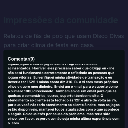
0
0
Gary K
G
Impressões da comunidade
2025-09-23 03:26:51
Pagamentos rápidos, boa seleção de jogos. Não há problemas com
eles do meu lado.
0
0
Relatos de fãs de pop que usam Disco Divas
para criar clima de festa em casa.
JACINTA NICKERSON
J
2025-09-19 04:46:20
Eu estava deitando P e os jogos on -line do Diggi não me dariam
Comentar
(
9
)
meu dinheiro que disse que Win 900.740, etc. A tela congelou em
alguns jogos e outros jogos com o Progressive Blocks
acinzentados. Horrível, eles precisam saber que o Diggi on -line
não está funcionando corretamente e refletindo as pessoas que
jogam vitórias. Eu verifiquei minha atividade de transação e eu
deveria ter 1525.1 minha conta diz 310. Eu a vi com meus próprios
olhos e quero meu dinheiro. Enviei um e -mail para o suporte como
o número 1800 direcionado. Também enviei um email para que as
queixas e comentários, outros, suporte técnico no site. O
atendimento ao cliente está fechado às 12h e abre de volta às 7h,
por que você não teria atendimento ao cliente à noite, mas os jogos
estão disponíveis, manterei todos atualizados com o que acontece
a seguir. Coloquei três por causa do problema, mas teria sido
cinco, por favor, espero que não seja minha última experiência com
o .com.