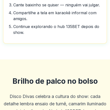
Cante baixinho se quiser — ninguém vai julgar.
Compartilhe a tela em karaokê informal com
amigos.
Continue explorando o hub 135BET depois do
show.
Guillermo
G
2025-10-22 03:17:18
Betus. Tem sido um livro de esportes muito bom e tem bons jogos
de cassino.
Brilho de palco no bolso
0
0
Blu Birdie
B
Disco Divas celebra a cultura do show: cada
2025-10-15 07:14:11
uauoooo!!!
detalhe lembra ensaio de turnê, camarim iluminado
0
0