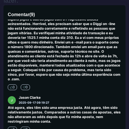
lazer.
J
2025-09-19 04:46:20
Eu estava deitando P e os jogos on -line do Diggi não me dariam
Comentar
(
9
)
meu dinheiro que disse que Win 900.740, etc. A tela congelou em
alguns jogos e outros jogos com o Progressive Blocks
acinzentados. Horrível, eles precisam saber que o Diggi on -line
não está funcionando corretamente e refletindo as pessoas que
jogam vitórias. Eu verifiquei minha atividade de transação e eu
deveria ter 1525.1 minha conta diz 310. Eu a vi com meus próprios
olhos e quero meu dinheiro. Enviei um e -mail para o suporte como
o número 1800 direcionado. Também enviei um email para que as
queixas e comentários, outros, suporte técnico no site. O
atendimento ao cliente está fechado às 12h e abre de volta às 7h,
por que você não teria atendimento ao cliente à noite, mas os jogos
estão disponíveis, manterei todos atualizados com o que acontece
a seguir. Coloquei três por causa do problema, mas teria sido
cinco, por favor, espero que não seja minha última experiência com
o .com.
0
0
Jason Clarke
J
2025-09-17 09:19:27
Até agora, eles têm sido uma empresa justa. Até agora, têm sido
relativamente justos. Comparados a outras casas de apostas, eles
não alteraram as odds depois que fiz minha aposta, nem
restringiram minha conta.