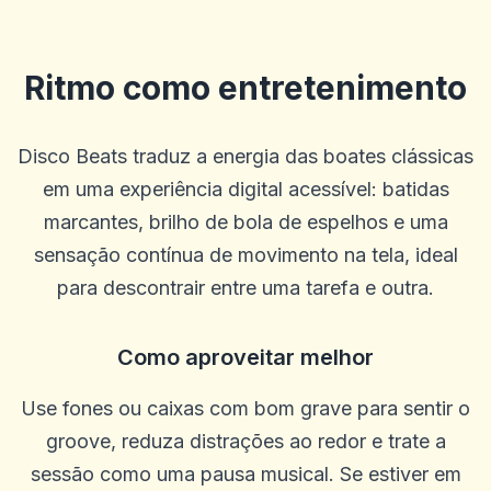
Ritmo como entretenimento
Guillermo
G
2025-10-22 03:17:18
Disco Beats traduz a energia das boates clássicas
Betus. Tem sido um livro de esportes muito bom e tem bons jogos
de cassino.
em uma experiência digital acessível: batidas
0
0
marcantes, brilho de bola de espelhos e uma
Blu Birdie
sensação contínua de movimento na tela, ideal
B
2025-10-15 07:14:11
uauoooo!!!
para descontrair entre uma tarefa e outra.
0
0
Mikey Smooth Loe
Como aproveitar melhor
M
2025-10-03 11:10:45
É incrível, ganhe muito dinheiro
Use fones ou caixas com bom grave para sentir o
0
0
groove, reduza distrações ao redor e trate a
Steffen R.
sessão como uma pausa musical. Se estiver em
S
2025-10-01 07:09:57