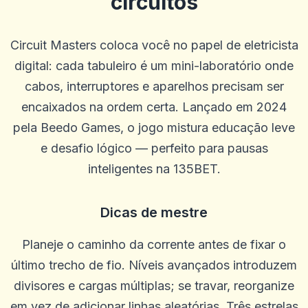
circuitos
Guillermo
G
2025-10-22 03:17:18
Betus. Tem sido um livro de esportes muito bom e tem bons jogos
Circuit Masters coloca você no papel de eletricista
de cassino.
digital: cada tabuleiro é um mini-laboratório onde
0
0
cabos, interruptores e aparelhos precisam ser
Blu Birdie
B
encaixados na ordem certa. Lançado em 2024
2025-10-15 07:14:11
uauoooo!!!
pela Beedo Games, o jogo mistura educação leve
0
0
e desafio lógico — perfeito para pausas
Mikey Smooth Loe
inteligentes na 135BET.
M
2025-10-03 11:10:45
É incrível, ganhe muito dinheiro
0
0
Dicas de mestre
Steffen R.
S
Planeje o caminho da corrente antes de fixar o
2025-10-01 07:09:57
Só posso recomendar que não há problemas e o dinheiro é pago em
último trecho de fio. Níveis avançados introduzem
um dia em um dia
divisores e cargas múltiplas; se travar, reorganize
0
0
em vez de adicionar linhas aleatórias. Três estrelas