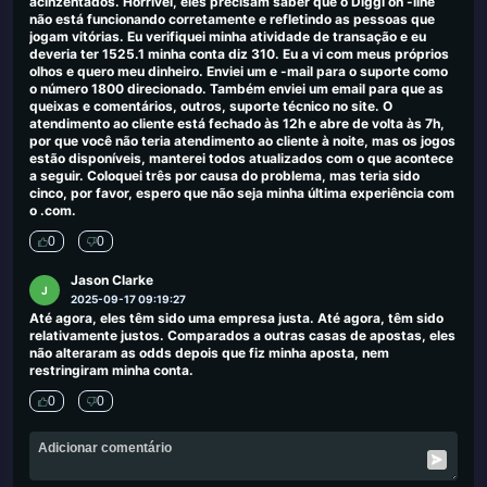
acinzentados. Horrível, eles precisam saber que o Diggi on -line
não está funcionando corretamente e refletindo as pessoas que
jogam vitórias. Eu verifiquei minha atividade de transação e eu
deveria ter 1525.1 minha conta diz 310. Eu a vi com meus próprios
olhos e quero meu dinheiro. Enviei um e -mail para o suporte como
o número 1800 direcionado. Também enviei um email para que as
queixas e comentários, outros, suporte técnico no site. O
atendimento ao cliente está fechado às 12h e abre de volta às 7h,
por que você não teria atendimento ao cliente à noite, mas os jogos
estão disponíveis, manterei todos atualizados com o que acontece
a seguir. Coloquei três por causa do problema, mas teria sido
cinco, por favor, espero que não seja minha última experiência com
o .com.
0
0
Jason Clarke
J
2025-09-17 09:19:27
Até agora, eles têm sido uma empresa justa. Até agora, têm sido
relativamente justos. Comparados a outras casas de apostas, eles
não alteraram as odds depois que fiz minha aposta, nem
restringiram minha conta.
0
0