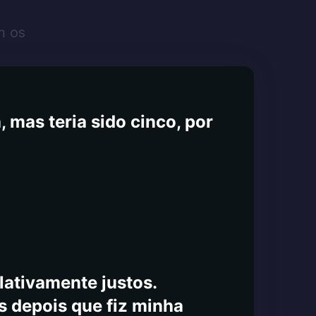
m meus próprios olhos e
ero 1800 direcionado.
m os
, suporte técnico no site. O
por que você não teria
anterei todos atualizados
 mas teria sido cinco, por
lativamente justos.
s depois que fiz minha