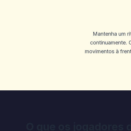
Gary K
G
2025-09-23 03:26:51
Mantenha um rit
Pagamentos rápidos, boa se
continuamente. O
movimentos à frent
0
0
JACINTA NICKERSO
J
2025-09-19 04:46:20
Eu estava deitando P e os j
Win 900.740, etc. A tela co
acinzentados. Horrível, ele
corretamente e refletindo as
O que os jogadores 