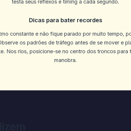
testa seus reflexos e timing a cada segundo.
Dicas para bater recordes
mo constante e não fique parado por muito tempo, po
leção de jogos. Não há problemas com
bserve os padrões de tráfego antes de se mover e pla
e. Nos rios, posicione-se no centro dos troncos para
manobra.
N
ogos on -line do Diggi não me dariam 
ngelou em alguns jogos e outros jogos
s precisam saber que o Diggi on -line 
 pessoas que jogam vitórias. Eu verifi
dizem