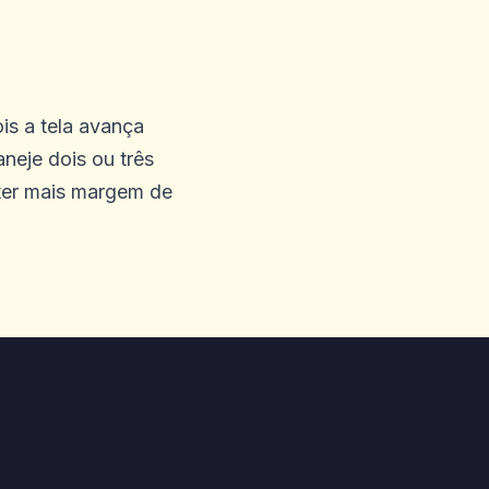
is a tela avança
 eles do meu lado.
neje dois ou três
 ter mais margem de
meu dinheiro que disse que
 com o Progressive Blocks
não está funcionando
quei minha atividade de