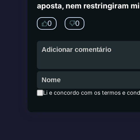
aposta, nem restringiram m
0
0
Li e concordo com os termos e cond