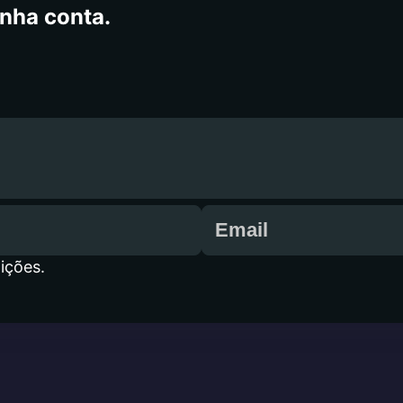
inha conta.
ições.