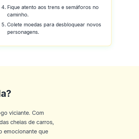
Fique atento aos trens e semáforos no
caminho.
Colete moedas para desbloquear novos
personagens.
ente.
da?
posso dizer sobre o cassino
ogo viciante. Com
 que você terá.
das cheias de carros,
rso emocionante que