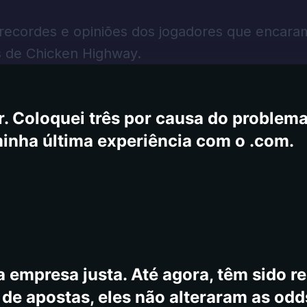
1525.1 minha conta diz 310. Eu a vi co
 um e -mail para o suporte como o núm
 recordes e opiniões dos jogadores que encara
 que as queixas e comentários, outros
s de Chicken Highway.
fechado às 12h e abre de volta às 7h, 
ite, mas os jogos estão disponíveis, m
. Coloquei três por causa do problema,
minha última experiência com o .com.
 empresa justa. Até agora, têm sido re
e apostas, eles não alteraram as odd