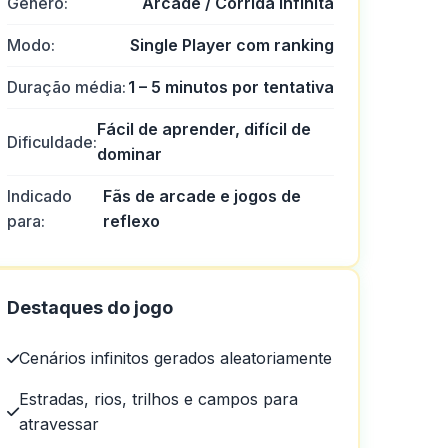
Gênero:
Arcade / Corrida infinita
Modo:
Single Player com ranking
Duração média:
1 – 5 minutos por tentativa
Fácil de aprender, difícil de
Dificuldade:
dominar
Indicado
Fãs de arcade e jogos de
para:
reflexo
de cassino.
Destaques do jogo
Cenários infinitos gerados aleatoriamente
Estradas, rios, trilhos e campos para
atravessar