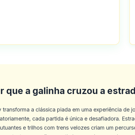
olha de jogo e bom atendimento ao cli
r que a galinha cruzou a estra
esde os últimos 4 meses. Tudo o que 
transforma a clássica piada em uma experiência de j
o neste cassino é o melhor experiência
atoriamente, cada partida é única e desafiadora. Estra
lutuantes e trilhos com trens velozes criam um percu