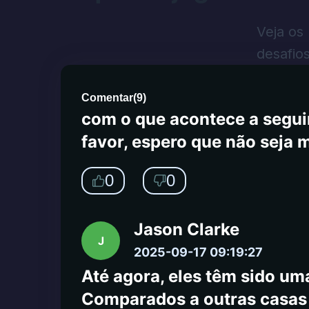
transação e eu deveria ter 
quero meu dinheiro. Enviei
Veja os
Também enviei um email para
desafio
atendimento ao cliente está 
atendimento ao cliente à no
Comentar
(
9
)
com o que acontece a seguir
favor, espero que não seja 
0
0
Jason Clarke
J
2025-09-17 09:19:27
Até agora, eles têm sido uma
Comparados a outras casas d