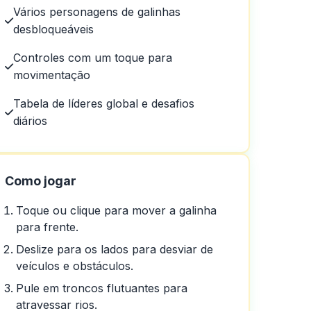
Vários personagens de galinhas
desbloqueáveis
Controles com um toque para
movimentação
Tabela de líderes global e desafios
diários
Como jogar
Toque ou clique para mover a galinha
para frente.
Deslize para os lados para desviar de
veículos e obstáculos.
em um dia em um dia
Pule em troncos flutuantes para
atravessar rios.