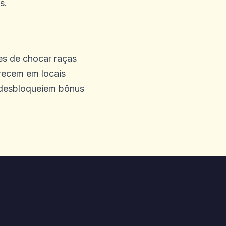
s.
es de chocar raças
 eles do meu lado.
arecem em locais
 desbloqueiem bônus
meu dinheiro que disse que
 com o Progressive Blocks
não está funcionando
quei minha atividade de