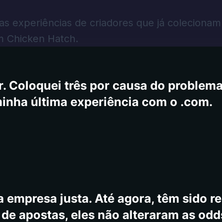
1525.1 minha conta diz 310. Eu a vi co
 um e -mail para o suporte como o núm
 as experiências de criadores que já colecionam
 que as queixas e comentários, outros
m Chicken Hatch.
fechado às 12h e abre de volta às 7h, 
ite, mas os jogos estão disponíveis, m
. Coloquei três por causa do problema,
minha última experiência com o .com.
 empresa justa. Até agora, têm sido re
e apostas, eles não alteraram as odd