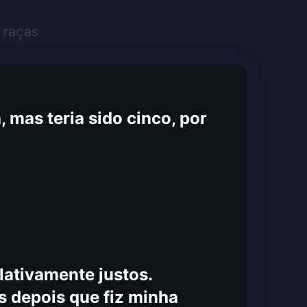
m meus próprios olhos e
ero 1800 direcionado.
 raças
, suporte técnico no site. O
por que você não teria
anterei todos atualizados
 mas teria sido cinco, por
lativamente justos.
s depois que fiz minha