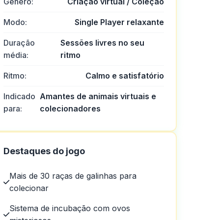
Gênero:
Criação virtual / Coleção
Modo:
Single Player relaxante
Duração
Sessões livres no seu
média:
ritmo
Ritmo:
Calmo e satisfatório
Indicado
Amantes de animais virtuais e
para:
colecionadores
de cassino.
Destaques do jogo
Mais de 30 raças de galinhas para
colecionar
Sistema de incubação com ovos