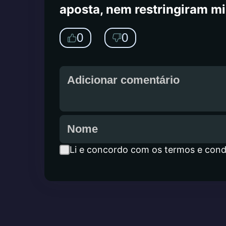
aposta, nem restringiram m
0
0
Li e concordo com os termos e cond