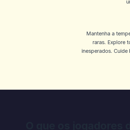
u
Gary K
G
2025-09-23 03:26:51
Mantenha a temper
Pagamentos rápidos, boa se
raras. Explore 
inesperados. Cuide
0
0
JACINTA NICKERSO
J
2025-09-19 04:46:20
Eu estava deitando P e os j
Win 900.740, etc. A tela co
acinzentados. Horrível, ele
corretamente e refletindo as
O que os jogadores 