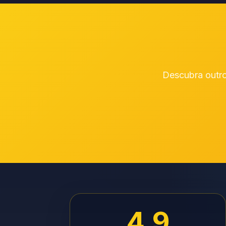
Descubra outro
4.9