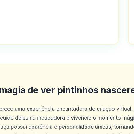
olha de jogo e bom atendimento ao cli
magia de ver pintinhos nasce
esde os últimos 4 meses. Tudo o que 
rece uma experiência encantadora de criação virtual
o neste cassino é o melhor experiência
, cuide deles na incubadora e vivencie o momento má
raça possui aparência e personalidade únicas, tornan