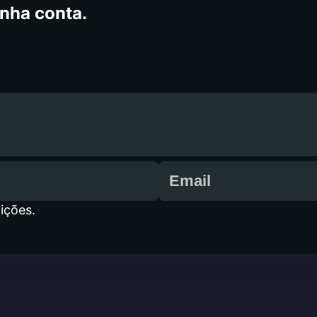
inha conta.
ições.