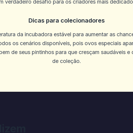
m verdadeiro desafio para os criadores mais dedicado
Dicas para colecionadores
atura da incubadora estável para aumentar as chanc
leção de jogos. Não há problemas com
todos os cenários disponíveis, pois ovos especiais ap
 bem de seus pintinhos para que cresçam saudáveis e
de coleção.
N
ogos on -line do Diggi não me dariam 
ngelou em alguns jogos e outros jogos
s precisam saber que o Diggi on -line 
 pessoas que jogam vitórias. Eu verifi
dizem