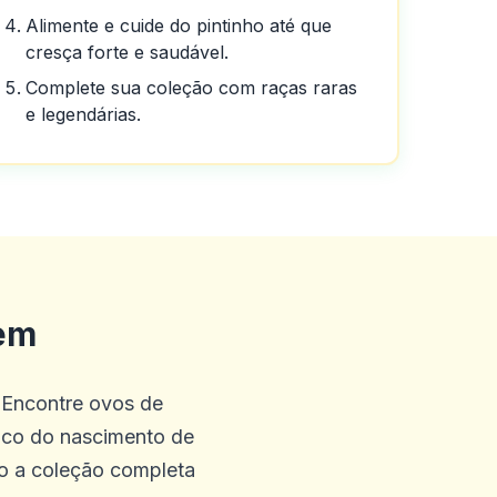
Alimente e cuide do pintinho até que
cresça forte e saudável.
Complete sua coleção com raças raras
e legendárias.
ente.
rem
posso dizer sobre o cassino
. Encontre ovos de
 que você terá.
gico do nascimento de
do a coleção completa