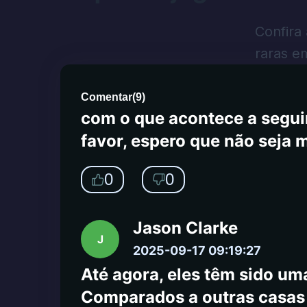
transação e eu deveria ter 
quero meu dinheiro. Enviei
Confira
Também enviei um email para
raras e
atendimento ao cliente está 
atendimento ao cliente à no
Comentar
(
9
)
com o que acontece a seguir
favor, espero que não seja 
0
0
Jason Clarke
J
2025-09-17 09:19:27
Até agora, eles têm sido uma
Comparados a outras casas d