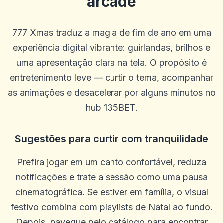
arcade
Guillermo
G
2025-10-22 03:17:18
777 Xmas traduz a magia de fim de ano em uma
Betus. Tem sido um livro de esportes muito bom e tem bons jogos
de cassino.
experiência digital vibrante: guirlandas, brilhos e
0
0
uma apresentação clara na tela. O propósito é
Blu Birdie
entretenimento leve — curtir o tema, acompanhar
B
2025-10-15 07:14:11
uauoooo!!!
as animações e desacelerar por alguns minutos no
0
0
hub 135BET.
Mikey Smooth Loe
M
2025-10-03 11:10:45
Sugestões para curtir com tranquilidade
É incrível, ganhe muito dinheiro
0
0
Prefira jogar em um canto confortável, reduza
Steffen R.
S
notificações e trate a sessão como uma pausa
2025-10-01 07:09:57
Só posso recomendar que não há problemas e o dinheiro é pago em
cinematográfica. Se estiver em família, o visual
um dia em um dia
festivo combina com playlists de Natal ao fundo.
0
0
Depois, navegue pelo catálogo para encontrar