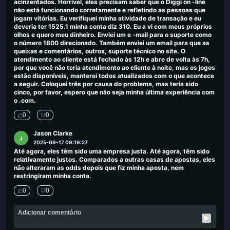
acinzentados. Horrível, eles precisam saber que o Diggi on -line
não está funcionando corretamente e refletindo as pessoas que
jogam vitórias. Eu verifiquei minha atividade de transação e eu
deveria ter 1525.1 minha conta diz 310. Eu a vi com meus próprios
olhos e quero meu dinheiro. Enviei um e -mail para o suporte como
o número 1800 direcionado. Também enviei um email para que as
queixas e comentários, outros, suporte técnico no site. O
atendimento ao cliente está fechado às 12h e abre de volta às 7h,
por que você não teria atendimento ao cliente à noite, mas os jogos
estão disponíveis, manterei todos atualizados com o que acontece
a seguir. Coloquei três por causa do problema, mas teria sido
cinco, por favor, espero que não seja minha última experiência com
o .com.
0
0
Jason Clarke
J
2025-09-17 09:19:27
Até agora, eles têm sido uma empresa justa. Até agora, têm sido
relativamente justos. Comparados a outras casas de apostas, eles
não alteraram as odds depois que fiz minha aposta, nem
restringiram minha conta.
0
0