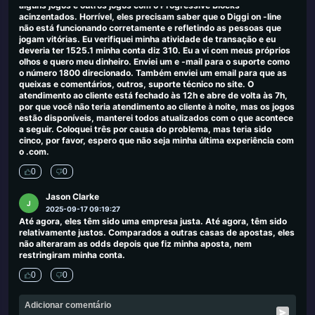
alguns jogos e outros jogos com o Progressive Blocks
acinzentados. Horrível, eles precisam saber que o Diggi on -line
não está funcionando corretamente e refletindo as pessoas que
jogam vitórias. Eu verifiquei minha atividade de transação e eu
deveria ter 1525.1 minha conta diz 310. Eu a vi com meus próprios
olhos e quero meu dinheiro. Enviei um e -mail para o suporte como
o número 1800 direcionado. Também enviei um email para que as
queixas e comentários, outros, suporte técnico no site. O
atendimento ao cliente está fechado às 12h e abre de volta às 7h,
por que você não teria atendimento ao cliente à noite, mas os jogos
estão disponíveis, manterei todos atualizados com o que acontece
a seguir. Coloquei três por causa do problema, mas teria sido
cinco, por favor, espero que não seja minha última experiência com
o .com.
0
0
Jason Clarke
J
2025-09-17 09:19:27
Até agora, eles têm sido uma empresa justa. Até agora, têm sido
relativamente justos. Comparados a outras casas de apostas, eles
não alteraram as odds depois que fiz minha aposta, nem
restringiram minha conta.
0
0