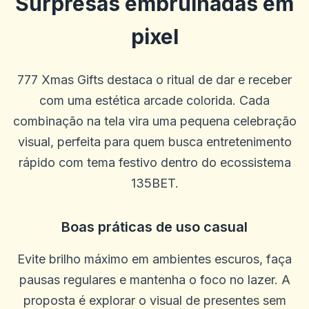
Surpresas embrulhadas em
pixel
Guillermo
G
2025-10-22 03:17:18
Betus. Tem sido um livro de esportes muito bom e tem bons jogos
de cassino.
777 Xmas Gifts destaca o ritual de dar e receber
0
0
com uma estética arcade colorida. Cada
Blu Birdie
combinação na tela vira uma pequena celebração
B
2025-10-15 07:14:11
uauoooo!!!
visual, perfeita para quem busca entretenimento
0
0
rápido com tema festivo dentro do ecossistema
Mikey Smooth Loe
135BET.
M
2025-10-03 11:10:45
É incrível, ganhe muito dinheiro
Boas práticas de uso casual
0
0
Steffen R.
S
Evite brilho máximo em ambientes escuros, faça
2025-10-01 07:09:57
Só posso recomendar que não há problemas e o dinheiro é pago em
pausas regulares e mantenha o foco no lazer. A
um dia em um dia
proposta é explorar o visual de presentes sem
0
0