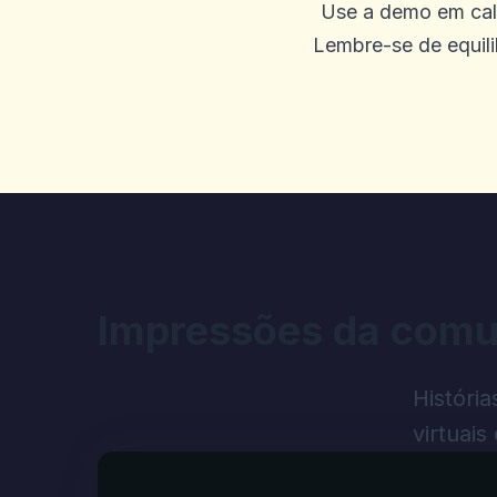
Use a demo em call
Lembre-se de equili
0
0
JACINTA NICKERSO
J
2025-09-19 04:46:20
Eu estava deitando P e os j
Win 900.740, etc. A tela co
acinzentados. Horrível, ele
corretamente e refletindo as
Impressões da comu
transação e eu deveria ter 
quero meu dinheiro. Enviei
Históri
Também enviei um email para
virtuai
atendimento ao cliente está 