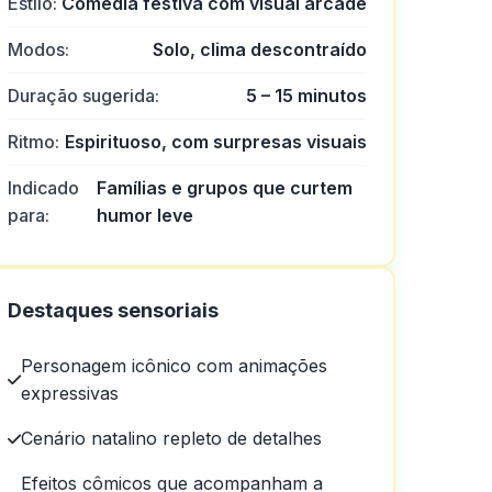
Estilo:
Comédia festiva com visual arcade
Modos:
Solo, clima descontraído
Duração sugerida:
5 – 15 minutos
Ritmo:
Espirituoso, com surpresas visuais
de cassino.
Indicado
Famílias e grupos que curtem
para:
humor leve
Destaques sensoriais
Personagem icônico com animações
expressivas
Cenário natalino repleto de detalhes
Efeitos cômicos que acompanham a