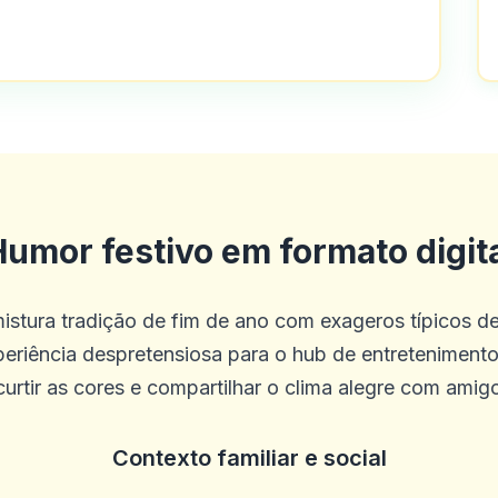
olha de jogo e bom atendimento ao cli
esde os últimos 4 meses. Tudo o que 
umor festivo em formato digit
o neste cassino é o melhor experiência
istura tradição de fim de ano com exageros típicos d
periência despretensiosa para o hub de entretenimento
 curtir as cores e compartilhar o clima alegre com amigo
Contexto familiar e social
leção de jogos. Não há problemas com