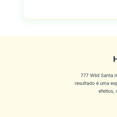
Tão muito legal. Grande esc
0
0
Vikas
V
2025-09-25 03:45:19
Estou usando este cassino d
H
é que jogar jogos de cassin
777 Wild Santa m
0
0
resultado é uma ex
efeitos,
Gary K
G
2025-09-23 03:26:51
Pagamentos rápidos, boa se