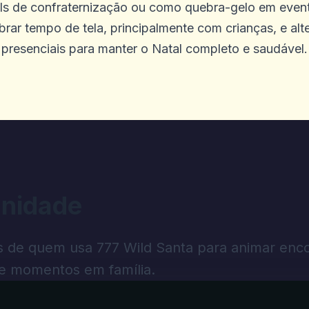
s de confraternização ou como quebra-gelo em event
brar tempo de tela, principalmente com crianças, e alt
presenciais para manter o Natal completo e saudável.
N
ogos on -line do Diggi não me dariam 
ngelou em alguns jogos e outros jogos
s precisam saber que o Diggi on -line 
 pessoas que jogam vitórias. Eu verifi
nidade
1525.1 minha conta diz 310. Eu a vi co
 um e -mail para o suporte como o núm
as de quem usa 777 Wild Santa para animar enc
 que as queixas e comentários, outros
s e momentos em família.
fechado às 12h e abre de volta às 7h, 