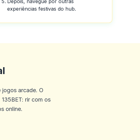
Depois, navegue por outras
ente.
experiências festivas do hub.
posso dizer sobre o cassino
al
 que você terá.
e jogos arcade. O
 135BET: rir com os
s online.
 eles do meu lado.