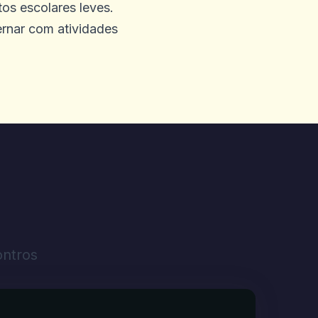
os escolares leves.
ernar com atividades
meu dinheiro que disse que
 com o Progressive Blocks
não está funcionando
quei minha atividade de
m meus próprios olhos e
ero 1800 direcionado.
ontros
, suporte técnico no site. O
por que você não teria