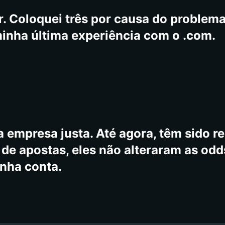
ite, mas os jogos estão disponíveis, m
. Coloquei três por causa do problema,
minha última experiência com o .com.
 empresa justa. Até agora, têm sido re
e apostas, eles não alteraram as odd
inha conta.