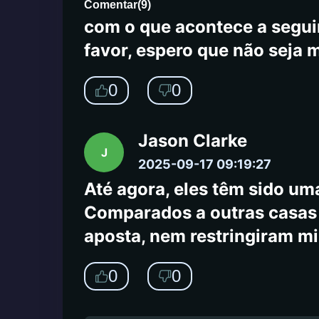
atendimento ao cliente à no
Comentar
(
9
)
com o que acontece a seguir
favor, espero que não seja 
0
0
Jason Clarke
J
2025-09-17 09:19:27
Até agora, eles têm sido uma
Comparados a outras casas d
aposta, nem restringiram m
0
0