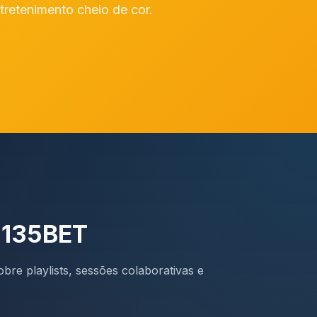
tretenimento cheio de cor.
 135BET
bre playlists, sessões colaborativas e