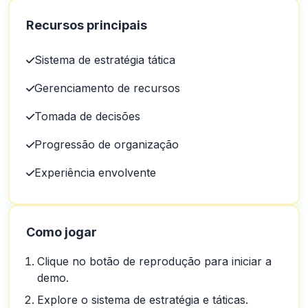
Recursos principais
Sistema de estratégia tática
Gerenciamento de recursos
Tomada de decisões
Progressão de organização
Experiência envolvente
Como jogar
Clique no botão de reprodução para iniciar a
demo.
Explore o sistema de estratégia e táticas.