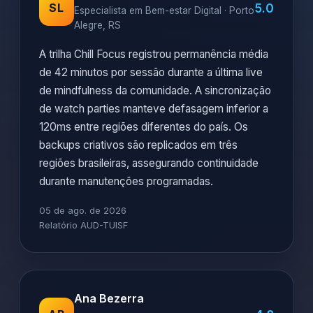
5.0
SL
Especialista em Bem-estar Digital · Porto
Alegre, RS
A trilha Chill Focus registrou permanência média
de 42 minutos por sessão durante a última live
de mindfulness da comunidade. A sincronização
de watch parties manteve defasagem inferior a
120ms entre regiões diferentes do país. Os
backups criativos são replicados em três
regiões brasileiras, assegurando continuidade
durante manutenções programadas.
05 de ago. de 2026
Relatório AUD-TUISF
Ana Bezerra