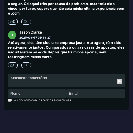
a seguir. Coloquei três por causa do problema, mas teria sido
cinco, por favor, espero que não seja minha última experiência com
o .com.
0
0
Jason Clarke
J
2025-09-17 09:19:27
Até agora, eles têm sido uma empresa justa. Até agora, têm sido
relativamente justos. Comparados a outras casas de apostas, eles
não alteraram as odds depois que fiz minha aposta, nem
restringiram minha conta.
0
0
Li e concordo com os termos e condições.