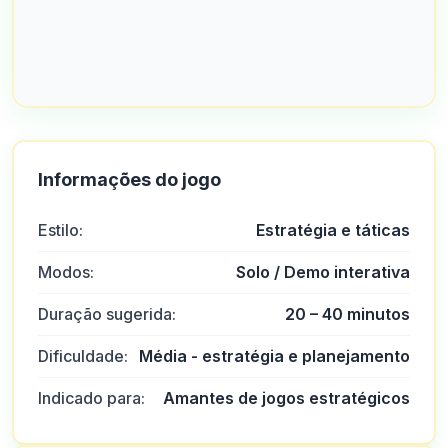
Informações do jogo
Estilo:
Estratégia e táticas
Modos:
Solo / Demo interativa
Duração sugerida:
20 – 40 minutos
Dificuldade:
Média - estratégia e planejamento
Indicado para:
Amantes de jogos estratégicos