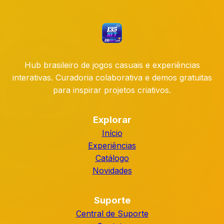
Hub brasileiro de jogos casuais e experiências
interativas. Curadoria colaborativa e demos gratuitas
para inspirar projetos criativos.
Explorar
Início
Experiências
Catálogo
Novidades
Suporte
Central de Suporte