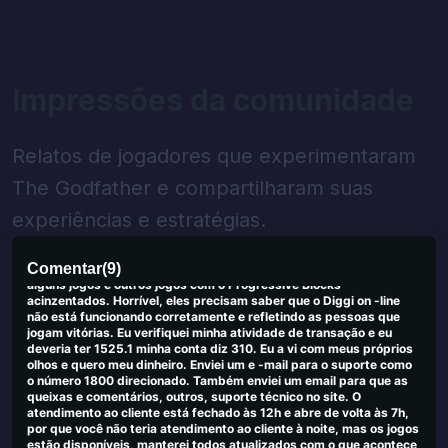
Estou usando este cassino desde os últimos 4 meses. Tudo o que
posso dizer sobre o cassino é que jogar jogos de cassino neste
cassino é o melhor experiência que você terá.
0
0
Impressões da comunidade
Gary K
G
2025-09-23 03:26:51
Pagamentos rápidos, boa seleção de jogos. Não há problemas com
Relatos de jogadores que experimentaram
eles do meu lado.
0
0
The Godfather e compartilharam suas
experiências e estratégias.
JACINTA NICKERSON
J
2025-09-19 04:46:20
Eu estava deitando P e os jogos on -line do Diggi não me dariam
Comentar
(
9
)
meu dinheiro que disse que Win 900.740, etc. A tela congelou em
alguns jogos e outros jogos com o Progressive Blocks
acinzentados. Horrível, eles precisam saber que o Diggi on -line
não está funcionando corretamente e refletindo as pessoas que
jogam vitórias. Eu verifiquei minha atividade de transação e eu
deveria ter 1525.1 minha conta diz 310. Eu a vi com meus próprios
olhos e quero meu dinheiro. Enviei um e -mail para o suporte como
o número 1800 direcionado. Também enviei um email para que as
queixas e comentários, outros, suporte técnico no site. O
atendimento ao cliente está fechado às 12h e abre de volta às 7h,
por que você não teria atendimento ao cliente à noite, mas os jogos
estão disponíveis, manterei todos atualizados com o que acontece