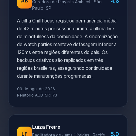
4.8
AB
Curadora de Playlists Ambient · São
Paulo, SP
A trilha Chill Focus registrou permanência média
de 42 minutos por sessão durante a última live
de mindfulness da comunidade. A sincronização
de watch parties manteve defasagem inferior a
120ms entre regiões diferentes do país. Os
backups criativos são replicados em três
regiões brasileiras, assegurando continuidade
durante manutenções programadas.
09 de ago. de 2026
Relatório AUD-5RH7J
Luiza Freire
5.0
LF
Facilitadora de Jams Híbridas · Recife,