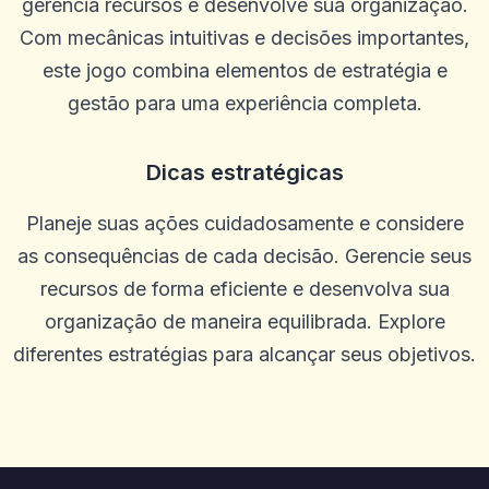
gerencia recursos e desenvolve sua organização.
B
2025-10-15 07:14:11
uauoooo!!!
Com mecânicas intuitivas e decisões importantes,
0
0
este jogo combina elementos de estratégia e
Mikey Smooth Loe
gestão para uma experiência completa.
M
2025-10-03 11:10:45
É incrível, ganhe muito dinheiro
Dicas estratégicas
0
0
Steffen R.
S
Planeje suas ações cuidadosamente e considere
2025-10-01 07:09:57
Só posso recomendar que não há problemas e o dinheiro é pago em
as consequências de cada decisão. Gerencie seus
um dia em um dia
recursos de forma eficiente e desenvolva sua
0
0
organização de maneira equilibrada. Explore
Alexander Kutscher
A
diferentes estratégias para alcançar seus objetivos.
2025-09-29 00:46:41
Tão muito legal. Grande escolha de jogo e bom atendimento ao
cliente.
0
0
Vikas
V
2025-09-25 03:45:19