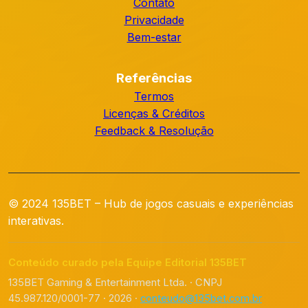
Contato
Privacidade
Bem-estar
Referências
Termos
Licenças & Créditos
Feedback & Resolução
© 2024 135BET – Hub de jogos casuais e experiências
interativas.
Conteúdo curado pela Equipe Editorial 135BET
135BET Gaming & Entertainment Ltda. · CNPJ
45.987.120/0001-77 · 2026 ·
conteudo@135bet.com.br