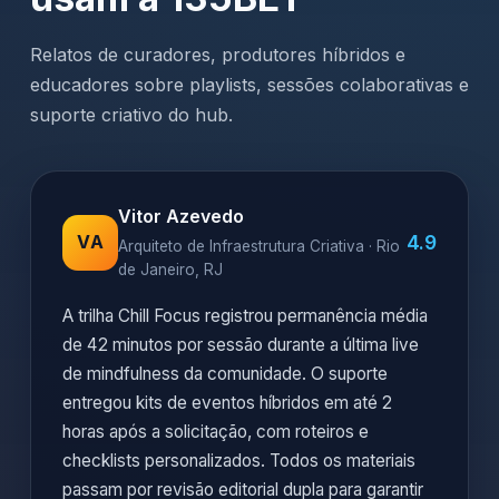
Relatos de curadores, produtores híbridos e
educadores sobre playlists, sessões colaborativas e
suporte criativo do hub.
Vitor Azevedo
4.9
VA
Arquiteto de Infraestrutura Criativa · Rio
de Janeiro, RJ
A trilha Chill Focus registrou permanência média
de 42 minutos por sessão durante a última live
de mindfulness da comunidade. O suporte
entregou kits de eventos híbridos em até 2
horas após a solicitação, com roteiros e
checklists personalizados. Todos os materiais
passam por revisão editorial dupla para garantir