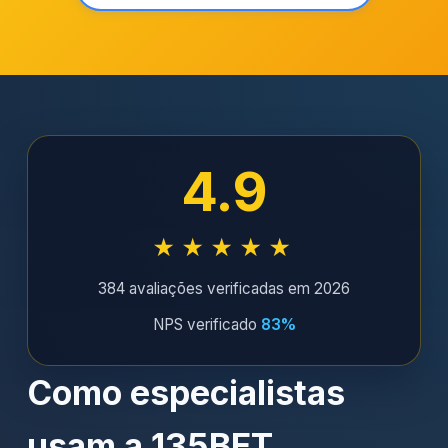
4.9
★★★★★
384 avaliações verificadas em 2026
NPS verificado
83%
Como especialistas
usam a 135BET