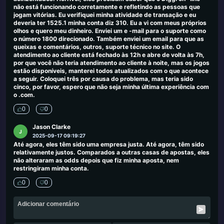
não está funcionando corretamente e refletindo as pessoas que
jogam vitórias. Eu verifiquei minha atividade de transação e eu
deveria ter 1525.1 minha conta diz 310. Eu a vi com meus próprios
olhos e quero meu dinheiro. Enviei um e -mail para o suporte como
o número 1800 direcionado. Também enviei um email para que as
queixas e comentários, outros, suporte técnico no site. O
atendimento ao cliente está fechado às 12h e abre de volta às 7h,
por que você não teria atendimento ao cliente à noite, mas os jogos
estão disponíveis, manterei todos atualizados com o que acontece
a seguir. Coloquei três por causa do problema, mas teria sido
cinco, por favor, espero que não seja minha última experiência com
o .com.
0
0
Jason Clarke
J
2025-09-17 09:19:27
Até agora, eles têm sido uma empresa justa. Até agora, têm sido
relativamente justos. Comparados a outras casas de apostas, eles
não alteraram as odds depois que fiz minha aposta, nem
restringiram minha conta.
0
0