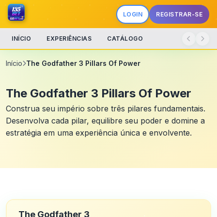
LOGIN
REGISTRAR-SE
INÍCIO
EXPERIÊNCIAS
CATÁLOGO
Início
The Godfather 3 Pillars Of Power
The Godfather 3 Pillars Of Power
Construa seu império sobre três pilares fundamentais.
Desenvolva cada pilar, equilibre seu poder e domine a
estratégia em uma experiência única e envolvente.
The Godfather 3