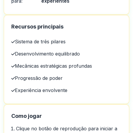
para:
experientes
Recursos principais
Sistema de três pilares
Desenvolvimento equilibrado
Mecânicas estratégicas profundas
Progressão de poder
Experiência envolvente
Como jogar
Clique no botão de reprodução para iniciar a