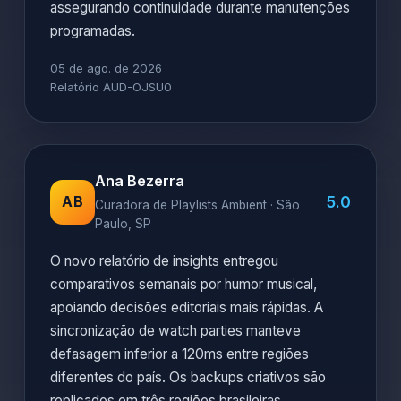
assegurando continuidade durante manutenções
programadas.
05 de ago. de 2026
Relatório AUD-OJSU0
Ana Bezerra
5.0
AB
Curadora de Playlists Ambient · São
Paulo, SP
O novo relatório de insights entregou
comparativos semanais por humor musical,
apoiando decisões editoriais mais rápidas. A
sincronização de watch parties manteve
defasagem inferior a 120ms entre regiões
diferentes do país. Os backups criativos são
replicados em três regiões brasileiras,