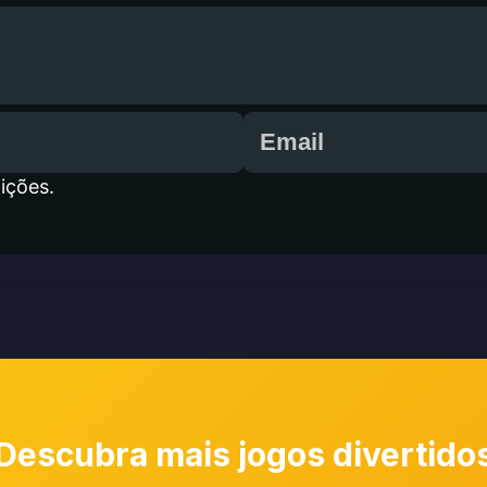
ições.
Descubra mais jogos divertido