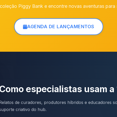
 coleção Piggy Bank e encontre novas aventuras para
AGENDA DE LANÇAMENTOS
Como especialistas usam a
Relatos de curadores, produtores híbridos e educadores sob
suporte criativo do hub.