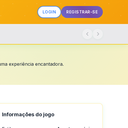
LOGIN
REGISTRAR-SE
uma experiência encantadora.
Informações do jogo