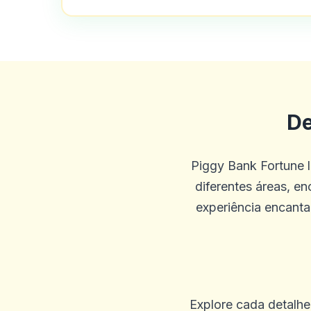
Tão muito legal. Grande esc
0
0
Vikas
De
V
2025-09-25 03:45:19
Estou usando este cassino d
Piggy Bank Fortune 
é que jogar jogos de cassin
diferentes áreas, e
experiência encant
0
0
Gary K
G
2025-09-23 03:26:51
Explore cada detalhe