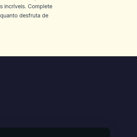
 eles do meu lado.
 incríveis. Complete
nquanto desfruta de
meu dinheiro que disse que
 com o Progressive Blocks
não está funcionando
quei minha atividade de
m meus próprios olhos e
ero 1800 direcionado.
, suporte técnico no site. O
por que você não teria