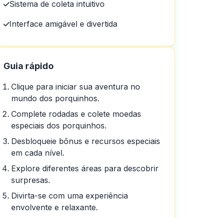
Sistema de coleta intuitivo
Interface amigável e divertida
Guia rápido
Clique para iniciar sua aventura no
mundo dos porquinhos.
Complete rodadas e colete moedas
especiais dos porquinhos.
em um dia em um dia
Desbloqueie bônus e recursos especiais
em cada nível.
Explore diferentes áreas para descobrir
surpresas.
Divirta-se com uma experiência
envolvente e relaxante.