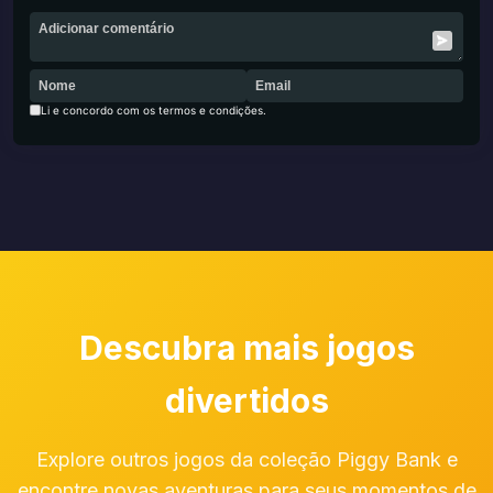
Li e concordo com os termos e condições.
Descubra mais jogos
divertidos
Explore outros jogos da coleção Piggy Bank e
encontre novas aventuras para seus momentos de