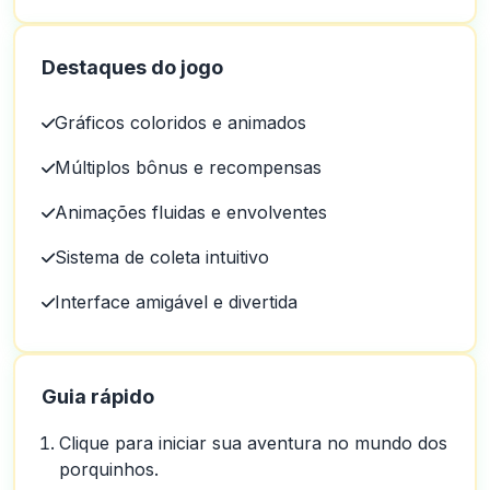
Destaques do jogo
Gráficos coloridos e animados
Múltiplos bônus e recompensas
Animações fluidas e envolventes
Sistema de coleta intuitivo
Interface amigável e divertida
Guia rápido
Clique para iniciar sua aventura no mundo dos
porquinhos.