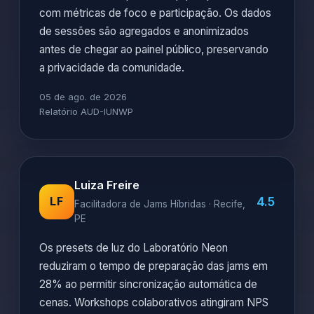
com métricas de foco e participação. Os dados
de sessões são agregados e anonimizados
antes de chegar ao painel público, preservando
a privacidade da comunidade.
05 de ago. de 2026
Relatório AUD-IUNWP
Luiza Freire
4.5
LF
Facilitadora de Jams Híbridas · Recife,
PE
Os presets de luz do Laboratório Neon
reduziram o tempo de preparação das jams em
28% ao permitir sincronização automática de
cenas. Workshops colaborativos atingiram NPS