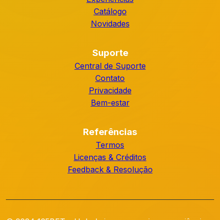
Catálogo
Novidades
Suporte
Central de Suporte
Contato
Privacidade
Bem-estar
Referências
Termos
Licenças & Créditos
Feedback & Resolução