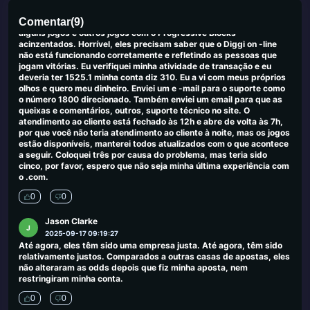
Eu estava deitando P e os jogos on -line do Diggi não me dariam
Comentar
(
9
)
meu dinheiro que disse que Win 900.740, etc. A tela congelou em
alguns jogos e outros jogos com o Progressive Blocks
acinzentados. Horrível, eles precisam saber que o Diggi on -line
não está funcionando corretamente e refletindo as pessoas que
jogam vitórias. Eu verifiquei minha atividade de transação e eu
deveria ter 1525.1 minha conta diz 310. Eu a vi com meus próprios
olhos e quero meu dinheiro. Enviei um e -mail para o suporte como
o número 1800 direcionado. Também enviei um email para que as
queixas e comentários, outros, suporte técnico no site. O
atendimento ao cliente está fechado às 12h e abre de volta às 7h,
por que você não teria atendimento ao cliente à noite, mas os jogos
estão disponíveis, manterei todos atualizados com o que acontece
a seguir. Coloquei três por causa do problema, mas teria sido
cinco, por favor, espero que não seja minha última experiência com
o .com.
0
0
Jason Clarke
J
2025-09-17 09:19:27
Até agora, eles têm sido uma empresa justa. Até agora, têm sido
relativamente justos. Comparados a outras casas de apostas, eles
não alteraram as odds depois que fiz minha aposta, nem
restringiram minha conta.
0
0