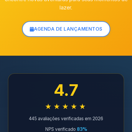
lazer.
AGENDA DE LANÇAMENTOS
4.7
★★★★★
445 avaliações verificadas em 2026
NPS verificado
83%