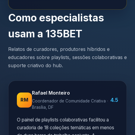
Como especialistas
usam a 135BET
Relatos de curadores, produtores híbridos e
educadores sobre playlists, sessões colaborativas e
suporte criativo do hub.
Rafael Monteiro
4.5
RM
Coordenador de Comunidade Criativa ·
Brasília, DF
O painel de playlists colaborativas facilitou a
curadoria de 18 coleções temáticas em menos