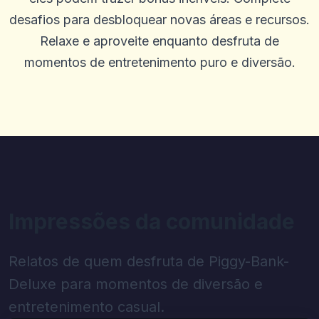
um dia em um dia
desafios para desbloquear novas áreas e recursos.
0
0
Relaxe e aproveite enquanto desfruta de
Alexander Kutscher
A
momentos de entretenimento puro e diversão.
2025-09-29 00:46:41
Tão muito legal. Grande escolha de jogo e bom atendimento ao
cliente.
0
0
Vikas
V
2025-09-25 03:45:19
Estou usando este cassino desde os últimos 4 meses. Tudo o que
posso dizer sobre o cassino é que jogar jogos de cassino neste
cassino é o melhor experiência que você terá.
0
0
Impressões da comunidade
Gary K
G
2025-09-23 03:26:51
Pagamentos rápidos, boa seleção de jogos. Não há problemas com
Relatos de quem desfruta de Piggy-Bank-
eles do meu lado.
0
0
Deluxe para momentos de diversão e
entretenimento casual.
JACINTA NICKERSON
J
2025-09-19 04:46:20