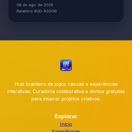
08 de ago. de 2026
Relatório AUD-9ZDGB
Hub brasileiro de jogos casuais e experiências
interativas. Curadoria colaborativa e demos gratuitas
para inspirar projetos criativos.
Explorar
Início
Experiências