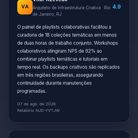
4.9
VA
Arquiteto de Infraestrutura Criativa · Rio
de Janeiro, RJ
O painel de playlists colaborativas facilitou a
curadoria de 18 coleções temáticas em menos
de duas horas de trabalho conjunto. Workshops
colaborativos atingiram NPS de 92% ao
combinar playlists temáticas e tutoriais em
tempo real. Os backups criativos são replicados
em três regiões brasileiras, assegurando
continuidade durante manutenções
programadas.
07 de ago. de 2026
Relatório AUD-YVTJW