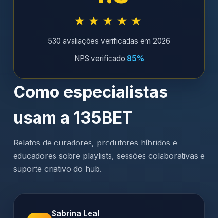
★★★★★
530 avaliações verificadas em 2026
NPS verificado
85%
Como especialistas
usam a 135BET
Relatos de curadores, produtores híbridos e
educadores sobre playlists, sessões colaborativas e
suporte criativo do hub.
Sabrina Leal