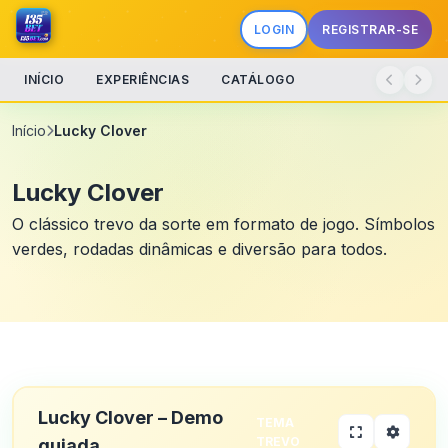
LOGIN
REGISTRAR-SE
INÍCIO
EXPERIÊNCIAS
CATÁLOGO
Início
Lucky Clover
Lucky Clover
O clássico trevo da sorte em formato de jogo. Símbolos
verdes, rodadas dinâmicas e diversão para todos.
Lucky Clover – Demo
TEMA
TREVO
guiada