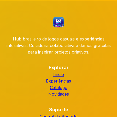
Hub brasileiro de jogos casuais e experiências
interativas. Curadoria colaborativa e demos gratuitas
para inspirar projetos criativos.
Explorar
Início
Experiências
Catálogo
Novidades
Suporte
Central de Suporte