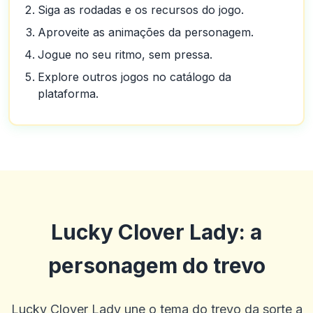
Siga as rodadas e os recursos do jogo.
Aproveite as animações da personagem.
Jogue no seu ritmo, sem pressa.
Explore outros jogos no catálogo da
plataforma.
Guillermo
Lucky Clover Lady: a
G
2025-10-22 03:17:18
Betus. Tem sido um livro de esportes muito bom e tem bons jogos
de cassino.
personagem do trevo
0
0
Blu Birdie
B
Lucky Clover Lady une o tema do trevo da sorte a
2025-10-15 07:14:11