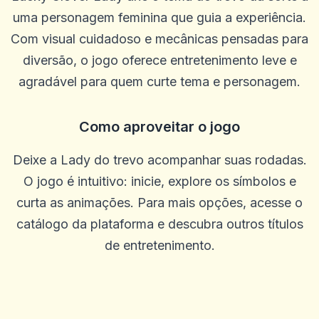
uauoooo!!!
uma personagem feminina que guia a experiência.
0
0
Com visual cuidadoso e mecânicas pensadas para
Mikey Smooth Loe
diversão, o jogo oferece entretenimento leve e
M
2025-10-03 11:10:45
agradável para quem curte tema e personagem.
É incrível, ganhe muito dinheiro
0
0
Como aproveitar o jogo
Steffen R.
S
2025-10-01 07:09:57
Só posso recomendar que não há problemas e o dinheiro é pago em
Deixe a Lady do trevo acompanhar suas rodadas.
um dia em um dia
O jogo é intuitivo: inicie, explore os símbolos e
0
0
curta as animações. Para mais opções, acesse o
Alexander Kutscher
A
catálogo da plataforma e descubra outros títulos
2025-09-29 00:46:41
Tão muito legal. Grande escolha de jogo e bom atendimento ao
de entretenimento.
cliente.
0
0
Vikas
V
2025-09-25 03:45:19
Estou usando este cassino desde os últimos 4 meses. Tudo o que