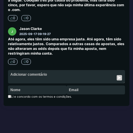
a seguir. Coloquei três por causa do problema, mas teria sido
cinco, por favor, espero que não seja minha última experiência com
o .com.
0
0
Jason Clarke
J
2025-09-17 09:19:27
Até agora, eles têm sido uma empresa justa. Até agora, têm sido
relativamente justos. Comparados a outras casas de apostas, eles
não alteraram as odds depois que fiz minha aposta, nem
restringiram minha conta.
0
0
Li e concordo com os termos e condições.