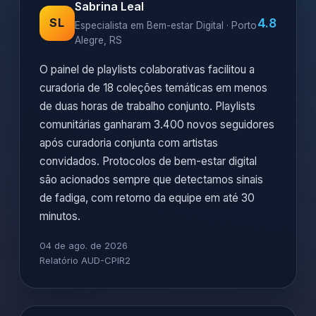
Sabrina Leal
4.8
SL
Especialista em Bem-estar Digital · Porto
Alegre, RS
O painel de playlists colaborativas facilitou a
curadoria de 18 coleções temáticas em menos
de duas horas de trabalho conjunto. Playlists
comunitárias ganharam 3.400 novos seguidores
após curadoria conjunta com artistas
convidados. Protocolos de bem-estar digital
são acionados sempre que detectamos sinais
de fadiga, com retorno da equipe em até 30
minutos.
04 de ago. de 2026
Relatório AUD-CPIR2