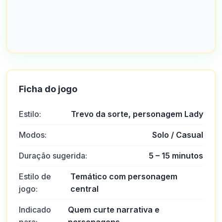
Ficha do jogo
Estilo:
Trevo da sorte, personagem Lady
Modos:
Solo / Casual
Duração sugerida:
5 – 15 minutos
Estilo de
Temático com personagem
jogo:
central
Indicado
Quem curte narrativa e