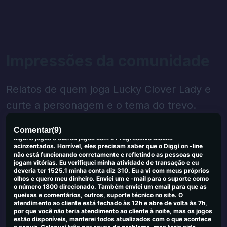
posso dizer sobre o cassino é que jogar jogos de cassino neste
cassino é o melhor experiência que você terá.
0
0
Gary K
G
Impressões da comunidade
2025-09-23 03:26:51
Pagamentos rápidos, boa seleção de jogos. Não há problemas com
eles do meu lado.
0
0
Relatos de quem joga Lucky Clover Lady e
curte a personagem e o tema do trevo.
JACINTA NICKERSON
J
2025-09-19 04:46:20
Eu estava deitando P e os jogos on -line do Diggi não me dariam
Comentar
(
9
)
meu dinheiro que disse que Win 900.740, etc. A tela congelou em
alguns jogos e outros jogos com o Progressive Blocks
acinzentados. Horrível, eles precisam saber que o Diggi on -line
não está funcionando corretamente e refletindo as pessoas que
jogam vitórias. Eu verifiquei minha atividade de transação e eu
deveria ter 1525.1 minha conta diz 310. Eu a vi com meus próprios
olhos e quero meu dinheiro. Enviei um e -mail para o suporte como
o número 1800 direcionado. Também enviei um email para que as
queixas e comentários, outros, suporte técnico no site. O
atendimento ao cliente está fechado às 12h e abre de volta às 7h,
por que você não teria atendimento ao cliente à noite, mas os jogos
estão disponíveis, manterei todos atualizados com o que acontece