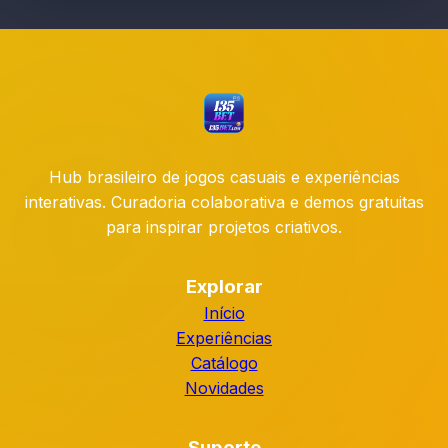
Hub brasileiro de jogos casuais e experiências
interativas. Curadoria colaborativa e demos gratuitas
para inspirar projetos criativos.
Explorar
Início
Experiências
Catálogo
Novidades
Suporte