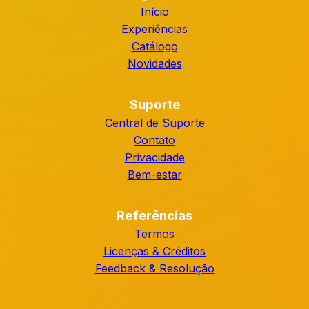
Início
Experiências
Catálogo
Novidades
Suporte
Central de Suporte
Contato
Privacidade
Bem-estar
Referências
Termos
Licenças & Créditos
Feedback & Resolução