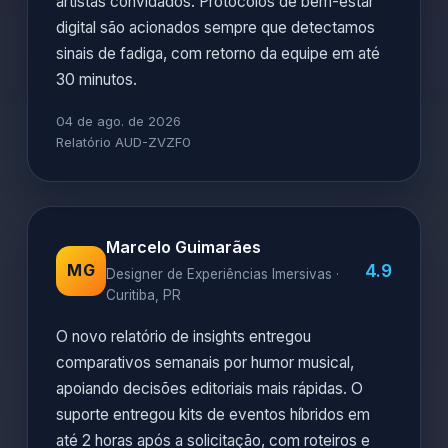
artistas convidados. Protocolos de bem-estar
digital são acionados sempre que detectamos
sinais de fadiga, com retorno da equipe em até
30 minutos.
04 de ago. de 2026
Relatório AUD-ZVZF0
Marcelo Guimarães
4.9
MG
Designer de Experiências Imersivas ·
Curitiba, PR
O novo relatório de insights entregou
comparativos semanais por humor musical,
apoiando decisões editoriais mais rápidas. O
suporte entregou kits de eventos híbridos em
até 2 horas após a solicitação, com roteiros e