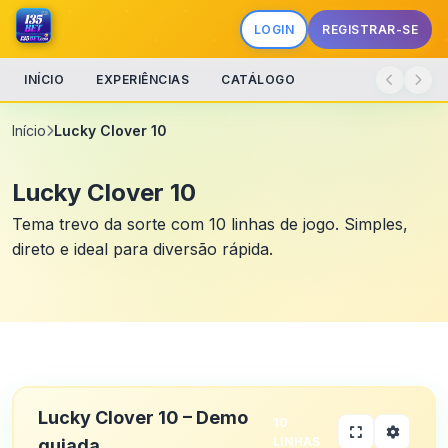
LOGIN
REGISTRAR-SE
INÍCIO
EXPERIÊNCIAS
CATÁLOGO
Início
Lucky Clover 10
Lucky Clover 10
Tema trevo da sorte com 10 linhas de jogo. Simples,
direto e ideal para diversão rápida.
Lucky Clover 10 – Demo
10
LINHAS
guiada