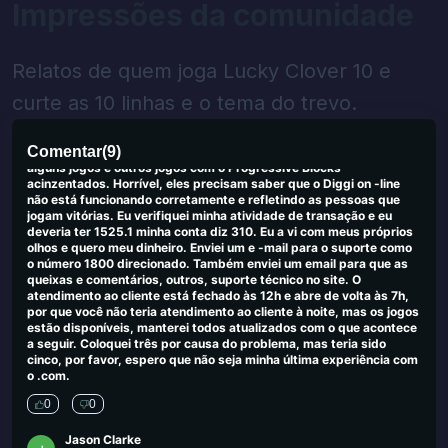
Impressões da comunidade
2025-09-23 03:26:51
Pagamentos rápidos, boa seleção de jogos. Não há problemas com
eles do meu lado.
0
0
Relatos de quem joga Lucky Clover 10 e
curte as 10 linhas e o tema do trevo.
JACINTA NICKERSON
J
2025-09-19 04:46:20
Eu estava deitando P e os jogos on -line do Diggi não me dariam
Comentar
(
9
)
meu dinheiro que disse que Win 900.740, etc. A tela congelou em
alguns jogos e outros jogos com o Progressive Blocks
acinzentados. Horrível, eles precisam saber que o Diggi on -line
não está funcionando corretamente e refletindo as pessoas que
jogam vitórias. Eu verifiquei minha atividade de transação e eu
deveria ter 1525.1 minha conta diz 310. Eu a vi com meus próprios
olhos e quero meu dinheiro. Enviei um e -mail para o suporte como
o número 1800 direcionado. Também enviei um email para que as
queixas e comentários, outros, suporte técnico no site. O
atendimento ao cliente está fechado às 12h e abre de volta às 7h,
por que você não teria atendimento ao cliente à noite, mas os jogos
estão disponíveis, manterei todos atualizados com o que acontece
a seguir. Coloquei três por causa do problema, mas teria sido
cinco, por favor, espero que não seja minha última experiência com
o .com.
0
0
Jason Clarke