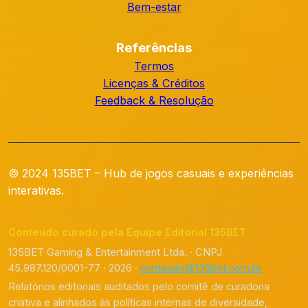
Bem-estar
Referências
Termos
Licenças & Créditos
Feedback & Resolução
© 2024 135BET – Hub de jogos casuais e experiências
interativas.
Conteúdo curado pela Equipe Editorial 135BET
135BET Gaming & Entertainment Ltda. · CNPJ
45.987.120/0001-77 · 2026 ·
conteudo@135bet.com.br
Relatórios editoriais auditados pelo comitê de curadoria
criativa e alinhados às políticas internas de diversidade,