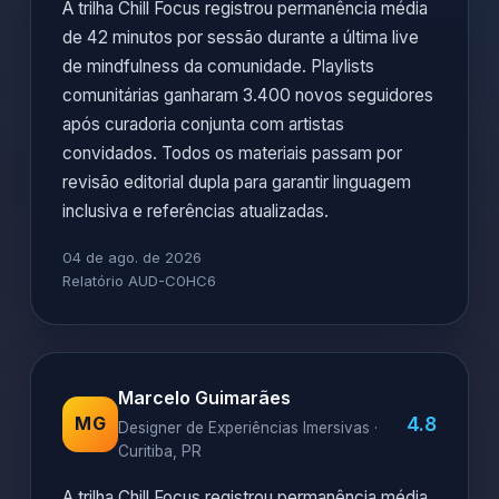
A trilha Chill Focus registrou permanência média
de 42 minutos por sessão durante a última live
de mindfulness da comunidade. Playlists
comunitárias ganharam 3.400 novos seguidores
após curadoria conjunta com artistas
convidados. Todos os materiais passam por
revisão editorial dupla para garantir linguagem
inclusiva e referências atualizadas.
04 de ago. de 2026
Relatório AUD-C0HC6
Marcelo Guimarães
4.8
MG
Designer de Experiências Imersivas ·
Curitiba, PR
A trilha Chill Focus registrou permanência média