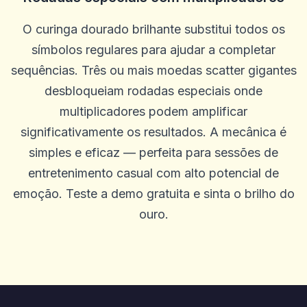
0
0
O curinga dourado brilhante substitui todos os
Mikey Smooth Loe
M
2025-10-03 11:10:45
símbolos regulares para ajudar a completar
É incrível, ganhe muito dinheiro
sequências. Três ou mais moedas scatter gigantes
0
0
desbloqueiam rodadas especiais onde
Steffen R.
S
multiplicadores podem amplificar
2025-10-01 07:09:57
Só posso recomendar que não há problemas e o dinheiro é pago em
significativamente os resultados. A mecânica é
um dia em um dia
simples e eficaz — perfeita para sessões de
0
0
entretenimento casual com alto potencial de
Alexander Kutscher
A
emoção. Teste a demo gratuita e sinta o brilho do
2025-09-29 00:46:41
Tão muito legal. Grande escolha de jogo e bom atendimento ao
ouro.
cliente.
0
0
Vikas
V
2025-09-25 03:45:19
Estou usando este cassino desde os últimos 4 meses. Tudo o que
posso dizer sobre o cassino é que jogar jogos de cassino neste
cassino é o melhor experiência que você terá.