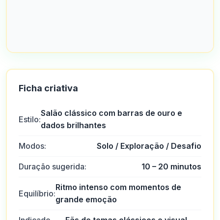
Ficha criativa
Salão clássico com barras de ouro e
Estilo:
dados brilhantes
Modos:
Solo / Exploração / Desafio
Duração sugerida:
10 – 20 minutos
Ritmo intenso com momentos de
Equilíbrio:
grande emoção