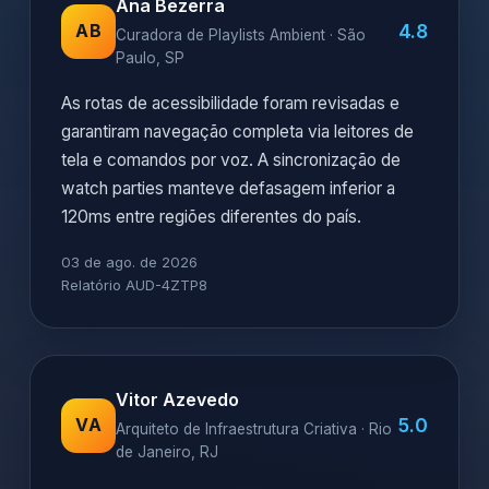
Ana Bezerra
4.8
AB
Curadora de Playlists Ambient · São
Paulo, SP
As rotas de acessibilidade foram revisadas e
garantiram navegação completa via leitores de
tela e comandos por voz. A sincronização de
watch parties manteve defasagem inferior a
120ms entre regiões diferentes do país.
03 de ago. de 2026
Relatório AUD-4ZTP8
Vitor Azevedo
5.0
VA
Arquiteto de Infraestrutura Criativa · Rio
de Janeiro, RJ