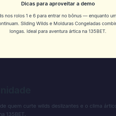
Dicas para aproveitar a demo
leção de jogos. Não há problemas com
ds nos rolos 1 e 6 para entrar no bônus — enquanto 
 continuam. Sliding Wilds e Molduras Congeladas com
longas. Ideal para aventura ártica na 135BET.
N
ogos on -line do Diggi não me dariam 
ngelou em alguns jogos e outros jogos
s precisam saber que o Diggi on -line 
 pessoas que jogam vitórias. Eu verifi
nidade
1525.1 minha conta diz 310. Eu a vi co
 um e -mail para o suporte como o núm
de quem curte wilds deslizantes e o clima ártic
 que as queixas e comentários, outros
 na 135BET.