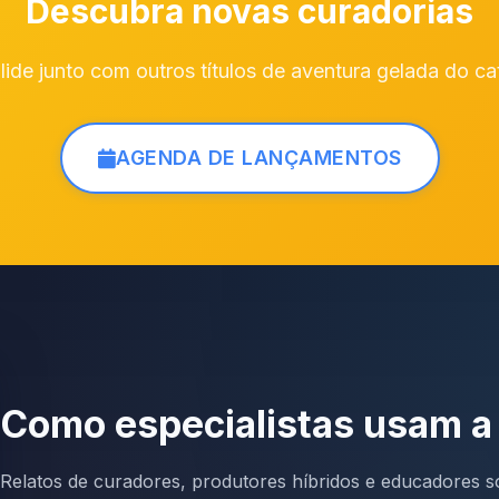
Descubra novas curadorias
Slide junto com outros títulos de aventura gelada do 
AGENDA DE LANÇAMENTOS
Como especialistas usam a
Relatos de curadores, produtores híbridos e educadores so