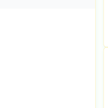
eiro
o há problemas e o dinheiro é pago 