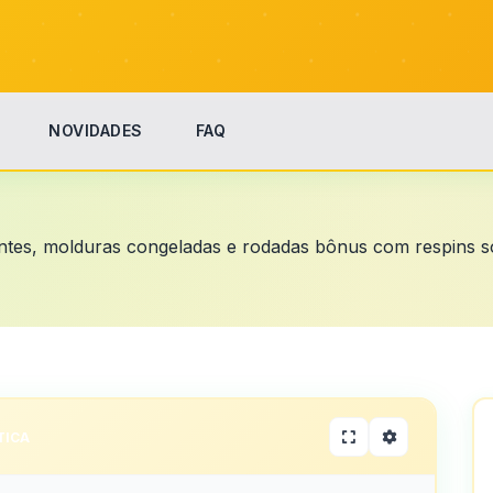
NOVIDADES
FAQ
zantes, molduras congeladas e rodadas bônus com respins s
TICA