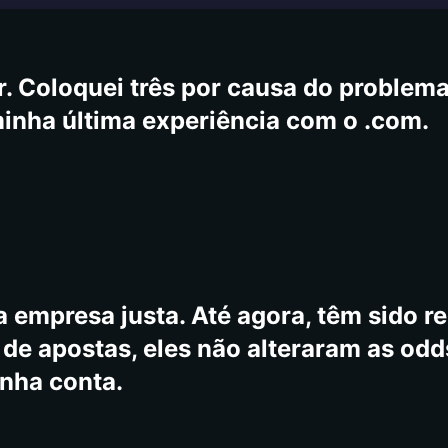
fechado às 12h e abre de volta às 7h, 
ite, mas os jogos estão disponíveis, m
. Coloquei três por causa do problema,
minha última experiência com o .com.
 empresa justa. Até agora, têm sido re
e apostas, eles não alteraram as odd
inha conta.