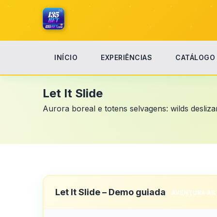
INÍCIO
EXPERIÊNCIAS
CATÁLOGO
Início
Let It Slide
Let It Slide
Aurora boreal e totens selvagens: wilds desli
Let It Slide – Demo guiada
AVENTURA ÁR