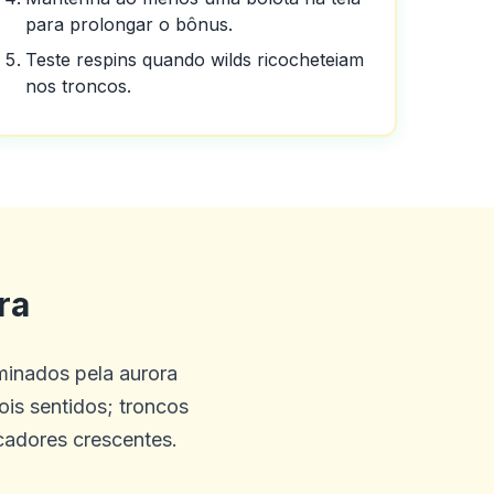
para prolongar o bônus.
Teste respins quando wilds ricocheteiam
ente.
nos troncos.
posso dizer sobre o cassino
ra
 que você terá.
uminados pela aurora
is sentidos; troncos
cadores crescentes.