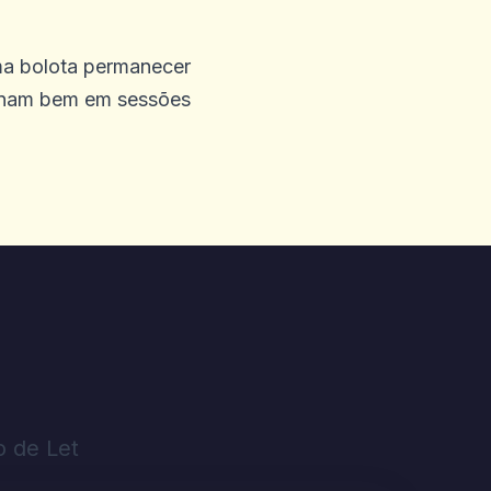
 eles do meu lado.
uma bolota permanecer
binam bem em sessões
meu dinheiro que disse que
 com o Progressive Blocks
não está funcionando
quei minha atividade de
m meus próprios olhos e
ero 1800 direcionado.
o de Let
, suporte técnico no site. O