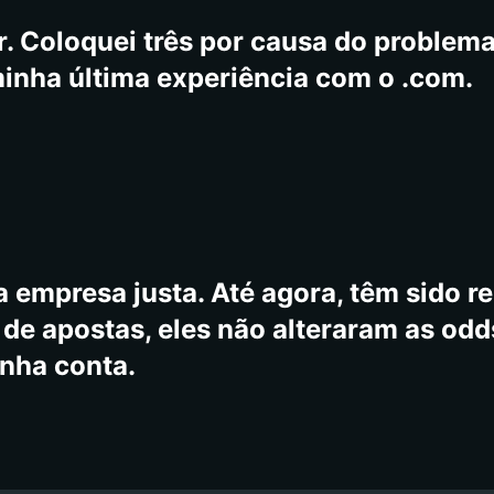
ite, mas os jogos estão disponíveis, m
. Coloquei três por causa do problema,
minha última experiência com o .com.
 empresa justa. Até agora, têm sido re
e apostas, eles não alteraram as odd
inha conta.