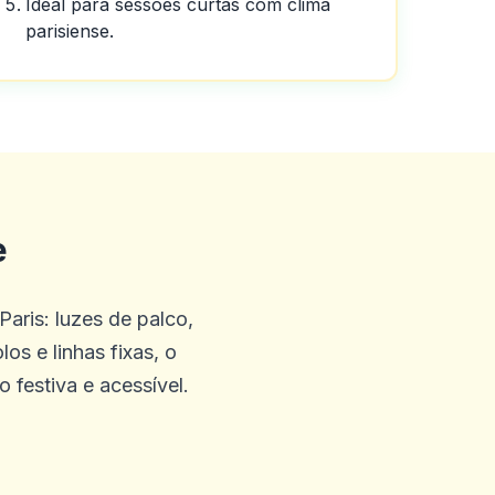
Ideal para sessões curtas com clima
ente.
parisiense.
posso dizer sobre o cassino
e
 que você terá.
aris: luzes de palco,
s e linhas fixas, o
 festiva e acessível.
 eles do meu lado.