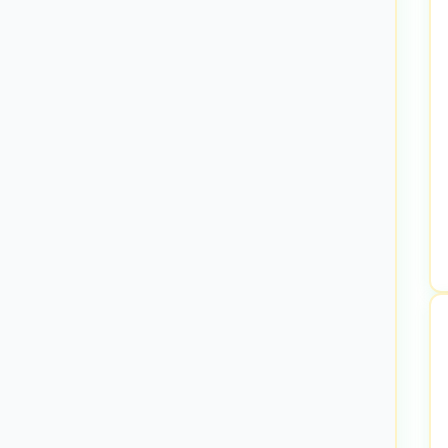
 esportes muito bom e tem bons jogos 