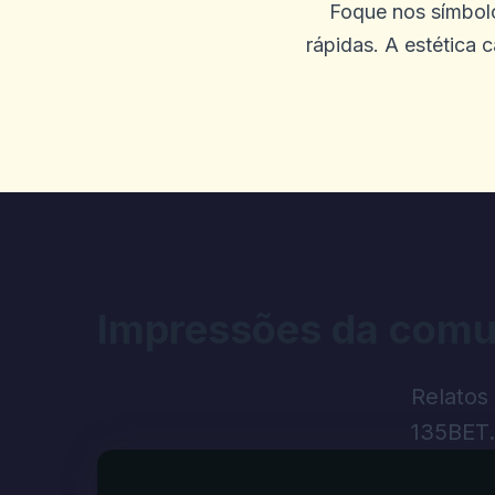
Foque nos símbolo
rápidas. A estética
0
0
JACINTA NICKERSO
J
2025-09-19 04:46:20
Eu estava deitando P e os j
Win 900.740, etc. A tela co
acinzentados. Horrível, ele
corretamente e refletindo as
Impressões da comu
transação e eu deveria ter 
quero meu dinheiro. Enviei
Relatos
Também enviei um email para
135BET.
atendimento ao cliente está 