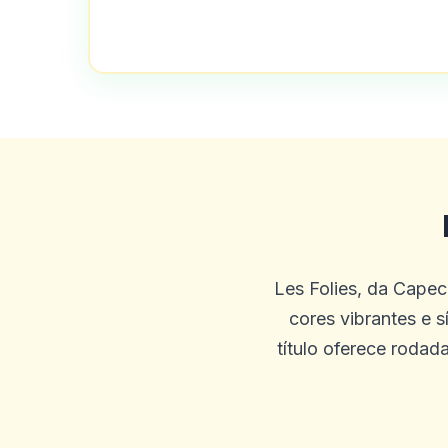
Tão muito legal. Grande esc
0
0
Vikas
V
2025-09-25 03:45:19
Estou usando este cassino d
é que jogar jogos de cassin
Les Folies, da Capec
0
0
cores vibrantes e 
título oferece rodad
Gary K
G
2025-09-23 03:26:51
Pagamentos rápidos, boa se