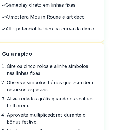
Gameplay direto em linhas fixas
Atmosfera Moulin Rouge e art déco
Alto potencial teórico na curva da demo
Guia rápido
Gire os cinco rolos e alinhe símbolos
nas linhas fixas.
em um dia em um dia
Observe símbolos bônus que acendem
recursos especiais.
Ative rodadas grátis quando os scatters
brilharem.
Aproveite multiplicadores durante o
bônus festivo.