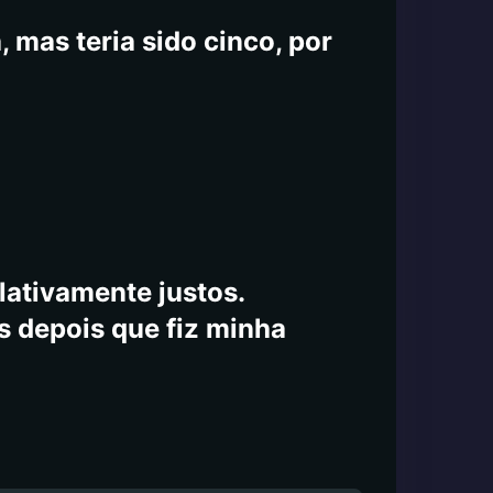
anterei todos atualizados
 mas teria sido cinco, por
lativamente justos.
s depois que fiz minha