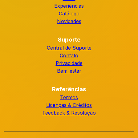
Experiências
Catálogo
Novidades
Suporte
Central de Suporte
Contato
Privacidade
Bem-estar
Referências
Termos
Licenças & Créditos
Feedback & Resolução