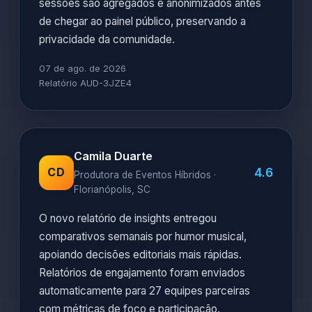
sessões são agregados e anonimizados antes
de chegar ao painel público, preservando a
privacidade da comunidade.
07 de ago. de 2026
Relatório AUD-3JZE4
Camila Duarte
4.6
CD
Produtora de Eventos Híbridos ·
Florianópolis, SC
O novo relatório de insights entregou
comparativos semanais por humor musical,
apoiando decisões editoriais mais rápidas.
Relatórios de engajamento foram enviados
automaticamente para 27 equipes parceiras
com métricas de foco e participação.