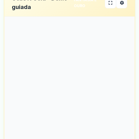
OURO
guiada