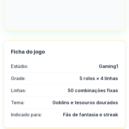
Ficha do jogo
Estúdio:
Gaming1
Grade:
5 rolos × 4 linhas
Linhas:
50 combinações fixas
Tema:
Goblins e tesouros dourados
Indicado para:
Fãs de fantasia e streak