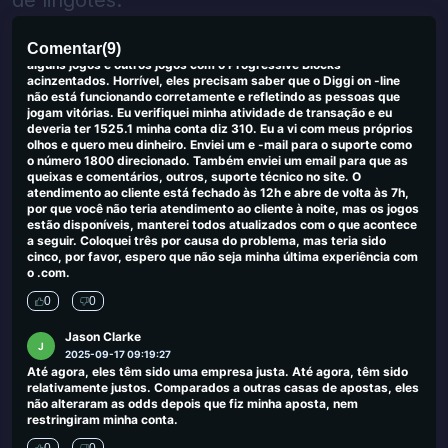
de lingotes.
J
2025-09-19 04:46:20
Eu estava deitando P e os jogos on -line do Diggi não me dariam
Comentar
(
9
)
meu dinheiro que disse que Win 900.740, etc. A tela congelou em
alguns jogos e outros jogos com o Progressive Blocks
acinzentados. Horrível, eles precisam saber que o Diggi on -line
não está funcionando corretamente e refletindo as pessoas que
jogam vitórias. Eu verifiquei minha atividade de transação e eu
deveria ter 1525.1 minha conta diz 310. Eu a vi com meus próprios
olhos e quero meu dinheiro. Enviei um e -mail para o suporte como
o número 1800 direcionado. Também enviei um email para que as
queixas e comentários, outros, suporte técnico no site. O
atendimento ao cliente está fechado às 12h e abre de volta às 7h,
por que você não teria atendimento ao cliente à noite, mas os jogos
estão disponíveis, manterei todos atualizados com o que acontece
a seguir. Coloquei três por causa do problema, mas teria sido
cinco, por favor, espero que não seja minha última experiência com
o .com.
0
0
Jason Clarke
J
2025-09-17 09:19:27
Até agora, eles têm sido uma empresa justa. Até agora, têm sido
relativamente justos. Comparados a outras casas de apostas, eles
não alteraram as odds depois que fiz minha aposta, nem
restringiram minha conta.