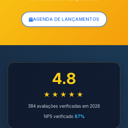
AGENDA DE LANÇAMENTOS
4.8
★★★★★
384 avaliações verificadas em 2026
NPS verificado
87%