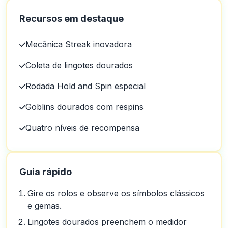
Recursos em destaque
Mecânica Streak inovadora
Coleta de lingotes dourados
Rodada Hold and Spin especial
Goblins dourados com respins
Quatro níveis de recompensa
Guia rápido
Gire os rolos e observe os símbolos clássicos
e gemas.
Lingotes dourados preenchem o medidor