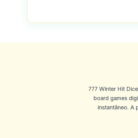
2025-09-29 00:46:41
Tão muito legal. Grande esc
0
0
Vikas
V
2025-09-25 03:45:19
Estou usando este cassino d
é que jogar jogos de cassin
777 Winter Hit Dic
board games digi
0
0
instantâneo. A 
Gary K
G
2025-09-23 03:26:51