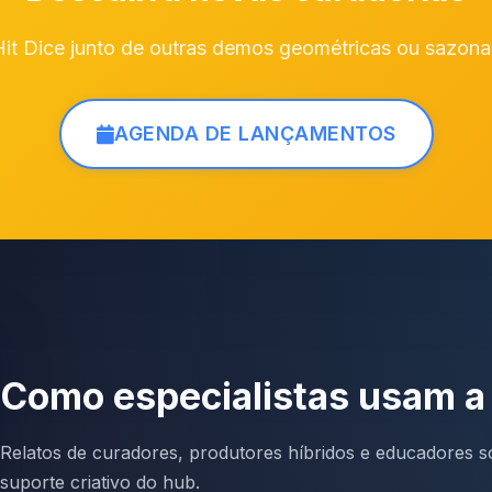
it Dice junto de outras demos geométricas ou sazona
AGENDA DE LANÇAMENTOS
Como especialistas usam a
Relatos de curadores, produtores híbridos e educadores so
suporte criativo do hub.