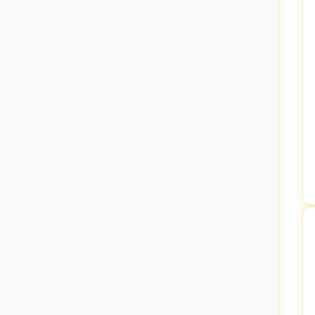
 esportes muito bom e tem bons jogos 