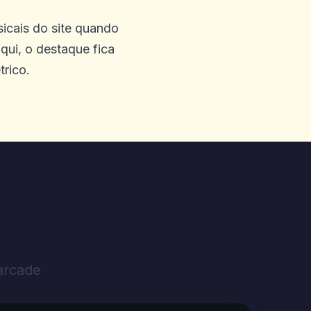
 eles do meu lado.
sicais do site quando
qui, o destaque fica
rico.
meu dinheiro que disse que
 com o Progressive Blocks
não está funcionando
quei minha atividade de
m meus próprios olhos e
ero 1800 direcionado.
arcade
, suporte técnico no site. O